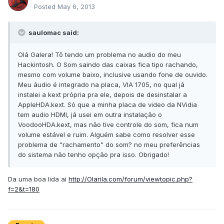
Posted
May 6, 2013
saulomac said:
Olá Galera! Tô tendo um problema no audio do meu
Hackintosh. O Som saindo das caixas fica tipo rachando,
mesmo com volume baixo, inclusive usando fone de ouvido.
Meu áudio é integrado na placa, VIA 1705, no qual já
instalei a kext própria pra ele, depois de desinstalar a
AppleHDA.kext. Só que a minha placa de video da NVidia
tem audio HDMI, já usei em outra instalação o
VoodooHDA.kext, mas não tive controle do som, fica num
volume estável e ruim. Alguém sabe como resolver esse
problema de "rachamento" do som? no meu preferências
do sistema não tenho opção pra isso. Obrigado!
Da uma boa lida ai
http://Olarila.com/forum/viewtopic.php?
f=2&t=180