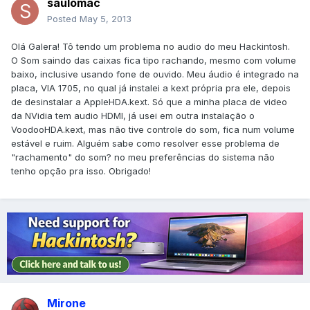
saulomac
Posted
May 5, 2013
Olá Galera! Tô tendo um problema no audio do meu Hackintosh.
O Som saindo das caixas fica tipo rachando, mesmo com volume
baixo, inclusive usando fone de ouvido. Meu áudio é integrado na
placa, VIA 1705, no qual já instalei a kext própria pra ele, depois
de desinstalar a AppleHDA.kext. Só que a minha placa de video
da NVidia tem audio HDMI, já usei em outra instalação o
VoodooHDA.kext, mas não tive controle do som, fica num volume
estável e ruim. Alguém sabe como resolver esse problema de
"rachamento" do som? no meu preferências do sistema não
tenho opção pra isso. Obrigado!
Mirone