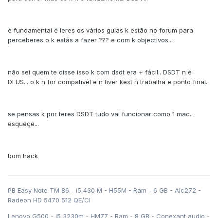
é fundamental é leres os vários guias k estão no forum para
perceberes o k estás a fazer ??? e com k objectivos...
não sei quem te disse isso k com dsdt era + fácil.. DSDT n é
DEUS... o k n for compativél e n tiver kext n trabalha e ponto final..
se pensas k por teres DSDT tudo vai funcionar como 1 mac..
esqueçe...
bom hack
PB Easy Note TM 86 - i5 430 M - H55M - Ram - 6 GB - Alc272 -
Radeon HD 5470 512 QE/CI
Lenovo G500 - i5 3230m - HM77 - Ram - 8 GB - Conexant audio -