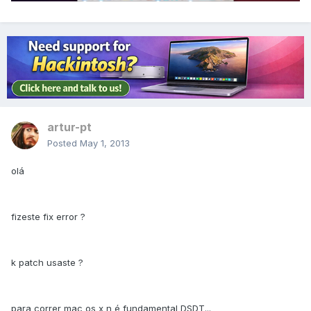
artur-pt
Posted
May 1, 2013
olá
fizeste fix error ?
k patch usaste ?
para correr mac os x n é fundamental DSDT...