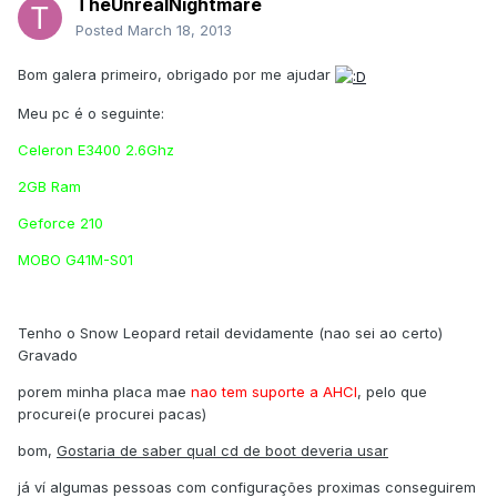
TheUnrealNightmare
Posted
March 18, 2013
Bom galera primeiro, obrigado por me ajudar
Meu pc é o seguinte:
Celeron E3400 2.6Ghz
2GB Ram
Geforce 210
MOBO G41M-S01
Tenho o Snow Leopard retail devidamente (nao sei ao certo)
Gravado
porem minha placa mae
nao tem suporte a AHCI
, pelo que
procurei(e procurei pacas)
bom,
Gostaria de saber qual cd de boot deveria usar
já ví algumas pessoas com configurações proximas conseguirem