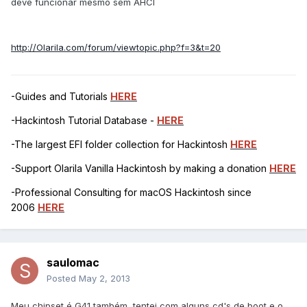
deve funcionar mesmo sem AHCI
http://Olarila.com/forum/viewtopic.php?f=3&t=20
-Guides and Tutorials
HERE
-Hackintosh Tutorial Database -
HERE
-The largest EFI folder collection for Hackintosh
HERE
-Support Olarila Vanilla Hackintosh by making a donation
HERE
-Professional Consulting for macOS Hackintosh since
2006
HERE
saulomac
Posted
May 2, 2013
Meu chipset é G41 também, tentei com alguns cd's de boot e o