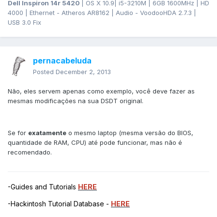
Dell Inspiron 14r 5420
| OS X 10.9| i5-3210M | 6GB 1600MHz | HD
4000 | Ethernet - Atheros AR8162 | Audio - VoodooHDA 2.7.3 |
USB 3.0 Fix
pernacabeluda
Posted
December 2, 2013
Não, eles servem apenas como exemplo, você deve fazer as
mesmas modificações na sua DSDT original.
Se for
exatamente
o mesmo laptop (mesma versão do BIOS,
quantidade de RAM, CPU) até pode funcionar, mas não é
recomendado.
-Guides and Tutorials
HERE
-Hackintosh Tutorial Database -
HERE