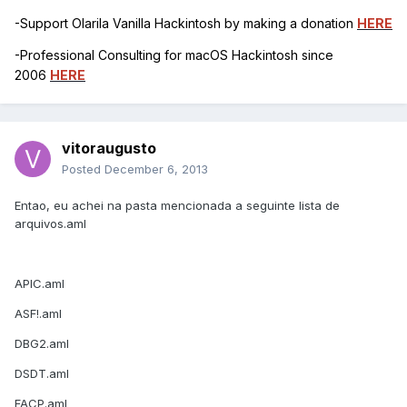
-Support Olarila Vanilla Hackintosh by making a donation
HERE
-Professional Consulting for macOS Hackintosh since
2006
HERE
vitoraugusto
Posted
December 6, 2013
Entao, eu achei na pasta mencionada a seguinte lista de
arquivos.aml
APIC.aml
ASF!.aml
DBG2.aml
DSDT.aml
FACP.aml