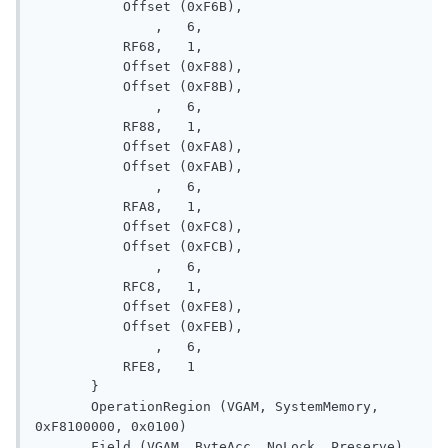
           Offset (0xF6B), 

               ,   6, 

           RF68,   1, 

           Offset (0xF88), 

           Offset (0xF8B), 

               ,   6, 

           RF88,   1, 

           Offset (0xFA8), 

           Offset (0xFAB), 

               ,   6, 

           RFA8,   1, 

           Offset (0xFC8), 

           Offset (0xFCB), 

               ,   6, 

           RFC8,   1, 

           Offset (0xFE8), 

           Offset (0xFEB), 

               ,   6, 

           RFE8,   1

       }

       OperationRegion (VGAM, SystemMemory, 
0xF8100000, 0x0100)

       Field (VGAM, ByteAcc, NoLock, Preserve)
