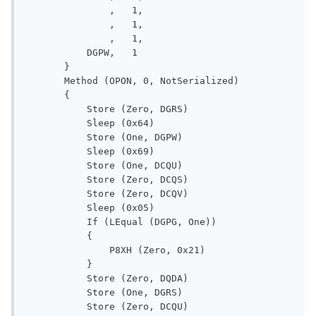
               ,   1, 

               ,   1, 

               ,   1, 

           DGPW,   1

       }

       Method (OPON, 0, NotSerialized)

       {

           Store (Zero, DGRS)

           Sleep (0x64)

           Store (One, DGPW)

           Sleep (0x69)

           Store (One, DCQU)

           Store (Zero, DCQS)

           Store (Zero, DCQV)

           Sleep (0x05)

           If (LEqual (DGPG, One))

           {

               P8XH (Zero, 0x21)

           }

           Store (Zero, DQDA)

           Store (One, DGRS)

           Store (Zero, DCQU)
