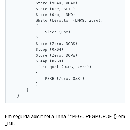
           Store (VGAR, VGAB)

           Store (One, SETF)

           Store (One, LNKD)

           While (LGreater (LNKS, Zero))

           {

               Sleep (One)

           }

           Store (Zero, DGRS)

           Sleep (0x64)

           Store (Zero, DGPW)

           Sleep (0x64)

           If (LEqual (DGPG, Zero))

           {

               P8XH (Zero, 0x31)

           }

       }

   }
Em seguida adicionei a linha ^^PEG0.PEGP.OPOF () em
_INI.