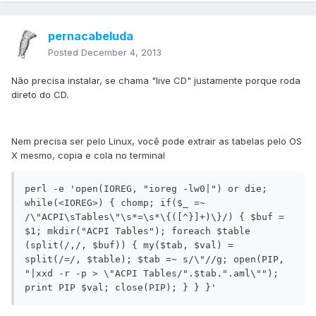
pernacabeluda
Posted
December 4, 2013
Não precisa instalar, se chama "live CD" justamente porque roda
direto do CD.
Nem precisa ser pelo Linux, você pode extrair as tabelas pelo OS
X mesmo, copia e cola no terminal
perl -e 'open(IOREG, "ioreg -lw0|") or die; 
while(<IOREG>) { chomp; if($_ =~ 
/\"ACPI\sTables\"\s*=\s*\{([^}]+)\}/) { $buf = 
$1; mkdir("ACPI Tables"); foreach $table 
(split(/,/, $buf)) { my($tab, $val) = 
split(/=/, $table); $tab =~ s/\"//g; open(PIP, 
"|xxd -r -p > \"ACPI Tables/".$tab.".aml\""); 
print PIP $val; close(PIP); } } }'