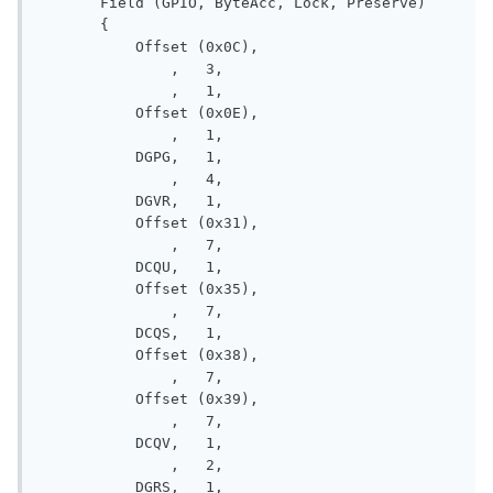
       Field (GPIO, ByteAcc, Lock, Preserve)

       {

           Offset (0x0C), 

               ,   3, 

               ,   1, 

           Offset (0x0E), 

               ,   1, 

           DGPG,   1, 

               ,   4, 

           DGVR,   1, 

           Offset (0x31), 

               ,   7, 

           DCQU,   1, 

           Offset (0x35), 

               ,   7, 

           DCQS,   1, 

           Offset (0x38), 

               ,   7, 

           Offset (0x39), 

               ,   7, 

           DCQV,   1, 

               ,   2, 

           DGRS,   1, 
