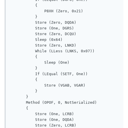
           {

               P8XH (Zero, 0x21)

           }

           Store (Zero, DQDA)

           Store (One, DGRS)

           Store (Zero, DCQU)

           Sleep (0x64)

           Store (Zero, LNKD)

           While (LLess (LNKS, 0x07))

           {

               Sleep (One)

           }

           If (LEqual (SETF, One))

           {

               Store (VGAB, VGAR)

           }

       }

       Method (OPOF, 0, NotSerialized)

       {

           Store (One, LCRB)

           Store (One, DQDA)

           Store (Zero, LCRB)
