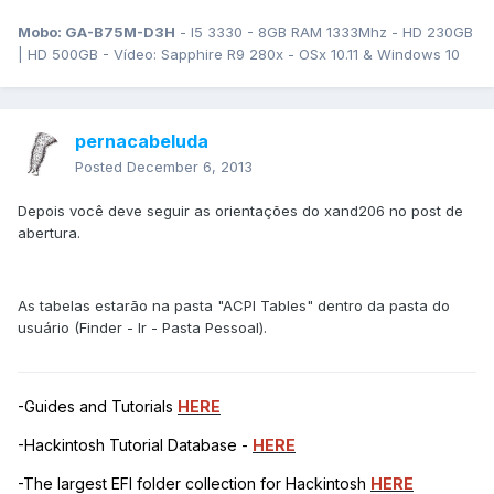
Mobo: GA-B75M-D3H
- I5 3330 - 8GB RAM 1333Mhz - HD 230GB
| HD 500GB - Vídeo: Sapphire R9 280x - OSx 10.11 & Windows 10
pernacabeluda
Posted
December 6, 2013
Depois você deve seguir as orientações do xand206 no post de
abertura.
As tabelas estarão na pasta "ACPI Tables" dentro da pasta do
usuário (Finder - Ir - Pasta Pessoal).
-Guides and Tutorials
HERE
-Hackintosh Tutorial Database -
HERE
-The largest EFI folder collection for Hackintosh
HERE