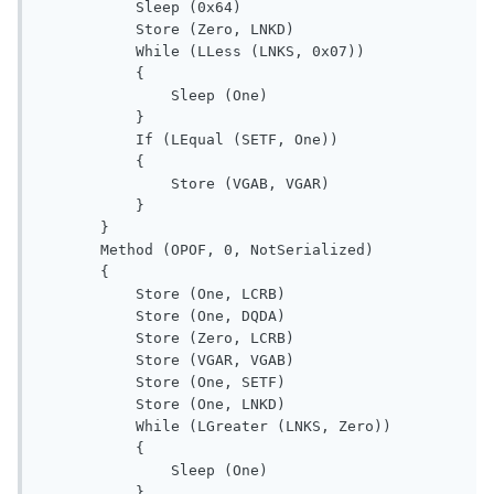
           Sleep (0x64)

           Store (Zero, LNKD)

           While (LLess (LNKS, 0x07))

           {

               Sleep (One)

           }

           If (LEqual (SETF, One))

           {

               Store (VGAB, VGAR)

           }

       }

       Method (OPOF, 0, NotSerialized)

       {

           Store (One, LCRB)

           Store (One, DQDA)

           Store (Zero, LCRB)

           Store (VGAR, VGAB)

           Store (One, SETF)

           Store (One, LNKD)

           While (LGreater (LNKS, Zero))

           {

               Sleep (One)

           }
