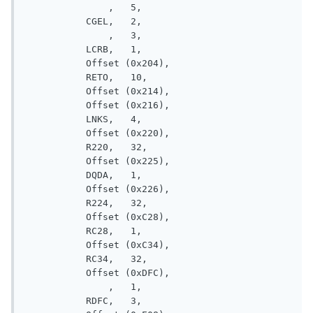
               ,   5, 

           CGEL,   2, 

               ,   3, 

           LCRB,   1, 

           Offset (0x204), 

           RETO,   10, 

           Offset (0x214), 

           Offset (0x216), 

           LNKS,   4, 

           Offset (0x220), 

           R220,   32, 

           Offset (0x225), 

           DQDA,   1, 

           Offset (0x226), 

           R224,   32, 

           Offset (0xC28), 

           RC28,   1, 

           Offset (0xC34), 

           RC34,   32, 

           Offset (0xDFC), 

               ,   1, 

           RDFC,   3, 
