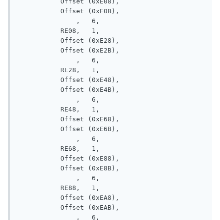
           Offset (0xE08), 

           Offset (0xE0B), 

               ,   6, 

           RE08,   1, 

           Offset (0xE28), 

           Offset (0xE2B), 

               ,   6, 

           RE28,   1, 

           Offset (0xE48), 

           Offset (0xE4B), 

               ,   6, 

           RE48,   1, 

           Offset (0xE68), 

           Offset (0xE6B), 

               ,   6, 

           RE68,   1, 

           Offset (0xE88), 

           Offset (0xE8B), 

               ,   6, 

           RE88,   1, 

           Offset (0xEA8), 

           Offset (0xEAB), 

               ,   6, 
