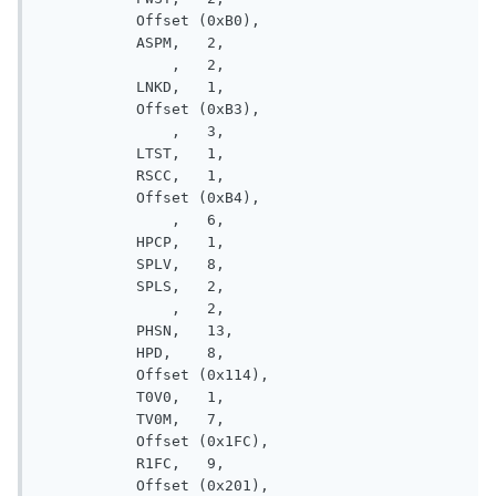
           Offset (0xB0), 

           ASPM,   2, 

               ,   2, 

           LNKD,   1, 

           Offset (0xB3), 

               ,   3, 

           LTST,   1, 

           RSCC,   1, 

           Offset (0xB4), 

               ,   6, 

           HPCP,   1, 

           SPLV,   8, 

           SPLS,   2, 

               ,   2, 

           PHSN,   13, 

           HPD,    8, 

           Offset (0x114), 

           T0V0,   1, 

           TV0M,   7, 

           Offset (0x1FC), 

           R1FC,   9, 

           Offset (0x201), 
