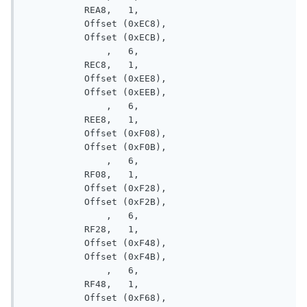
           REA8,   1, 

           Offset (0xEC8), 

           Offset (0xECB), 

               ,   6, 

           REC8,   1, 

           Offset (0xEE8), 

           Offset (0xEEB), 

               ,   6, 

           REE8,   1, 

           Offset (0xF08), 

           Offset (0xF0B), 

               ,   6, 

           RF08,   1, 

           Offset (0xF28), 

           Offset (0xF2B), 

               ,   6, 

           RF28,   1, 

           Offset (0xF48), 

           Offset (0xF4B), 

               ,   6, 

           RF48,   1, 

           Offset (0xF68), 
