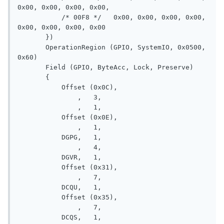
0x00, 0x00, 0x00, 0x00,

           /* 00F8 */   0x00, 0x00, 0x00, 0x00, 
0x00, 0x00, 0x00, 0x00

       })

       OperationRegion (GPIO, SystemIO, 0x0500, 
0x60)

       Field (GPIO, ByteAcc, Lock, Preserve)

       {

           Offset (0x0C), 

               ,   3, 

               ,   1, 

           Offset (0x0E), 

               ,   1, 

           DGPG,   1, 

               ,   4, 

           DGVR,   1, 

           Offset (0x31), 

               ,   7, 

           DCQU,   1, 

           Offset (0x35), 

               ,   7, 

           DCQS,   1, 
