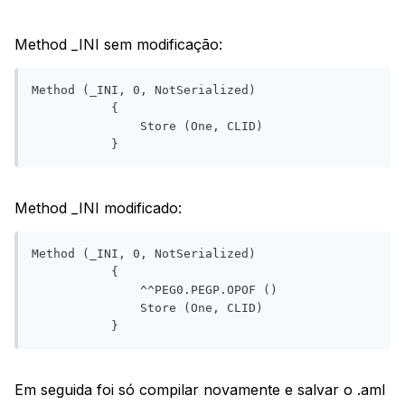
Method _INI sem modificação:
Method (_INI, 0, NotSerialized)

           {

               Store (One, CLID)

           }
Method _INI modificado:
Method (_INI, 0, NotSerialized)

           {

               ^^PEG0.PEGP.OPOF ()

               Store (One, CLID)

           }
Em seguida foi só compilar novamente e salvar o .aml