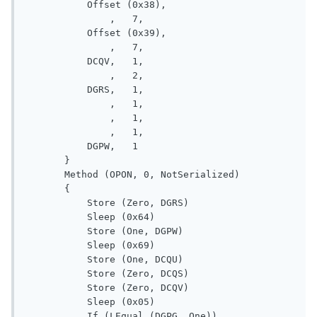
           Offset (0x38), 

               ,   7, 

           Offset (0x39), 

               ,   7, 

           DCQV,   1, 

               ,   2, 

           DGRS,   1, 

               ,   1, 

               ,   1, 

               ,   1, 

           DGPW,   1

       }

       Method (OPON, 0, NotSerialized)

       {

           Store (Zero, DGRS)

           Sleep (0x64)

           Store (One, DGPW)

           Sleep (0x69)

           Store (One, DCQU)

           Store (Zero, DCQS)

           Store (Zero, DCQV)

           Sleep (0x05)

           If (LEqual (DGPG, One))
