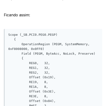
Ficando assim:
Scope (_SB.PCI0.PEG0.PEGP)

   {

       OperationRegion (PEGM, SystemMemory, 
0xF8008000, 0x0FF0)

       Field (PEGM, ByteAcc, NoLock, Preserve)

       {

           REG0,   32, 

           REG1,   32, 

           REG2,   32, 

           Offset (0x19), 

           RE19,   8, 

           RE1A,   8, 

           Offset (0x3E), 

           RE3E,   8, 

           Offset (0x84), 

           PWST,   2, 
