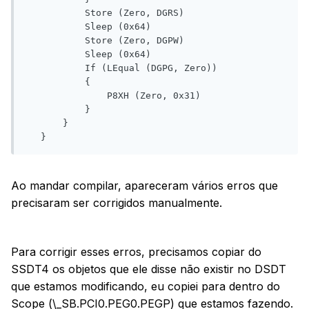
           Store (Zero, DGRS)

           Sleep (0x64)

           Store (Zero, DGPW)

           Sleep (0x64)

           If (LEqual (DGPG, Zero))

           {

               P8XH (Zero, 0x31)

           }

       }

   }
Ao mandar compilar, apareceram vários erros que
precisaram ser corrigidos manualmente.
Para corrigir esses erros, precisamos copiar do
SSDT4 os objetos que ele disse não existir no DSDT
que estamos modificando, eu copiei para dentro do
Scope (\_SB.PCI0.PEG0.PEGP) que estamos fazendo.