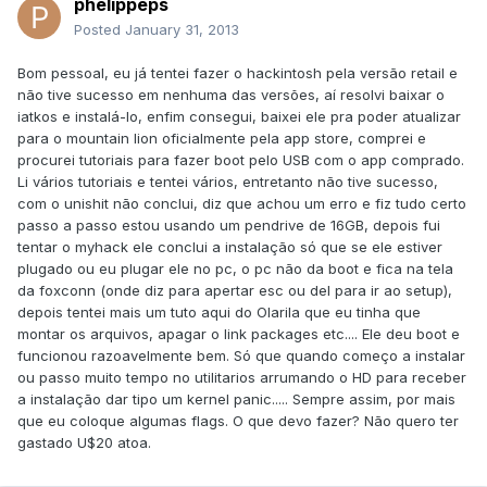
phelippeps
Posted
January 31, 2013
Bom pessoal, eu já tentei fazer o hackintosh pela versão retail e
não tive sucesso em nenhuma das versões, aí resolvi baixar o
iatkos e instalá-lo, enfim consegui, baixei ele pra poder atualizar
para o mountain lion oficialmente pela app store, comprei e
procurei tutoriais para fazer boot pelo USB com o app comprado.
Li vários tutoriais e tentei vários, entretanto não tive sucesso,
com o unishit não conclui, diz que achou um erro e fiz tudo certo
passo a passo estou usando um pendrive de 16GB, depois fui
tentar o myhack ele conclui a instalação só que se ele estiver
plugado ou eu plugar ele no pc, o pc não da boot e fica na tela
da foxconn (onde diz para apertar esc ou del para ir ao setup),
depois tentei mais um tuto aqui do Olarila que eu tinha que
montar os arquivos, apagar o link packages etc.... Ele deu boot e
funcionou razoavelmente bem. Só que quando começo a instalar
ou passo muito tempo no utilitarios arrumando o HD para receber
a instalação dar tipo um kernel panic..... Sempre assim, por mais
que eu coloque algumas flags. O que devo fazer? Não quero ter
gastado U$20 atoa.