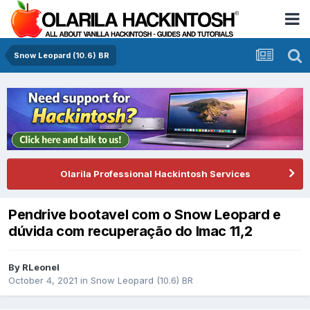
Snow Leopard (10.6) BR
Olarila Professional Hackintosh Services
Pendrive bootavel com o Snow Leopard e
dúvida com recuperação do Imac 11,2
By
RLeonel
October 4, 2021
in
Snow Leopard (10.6) BR