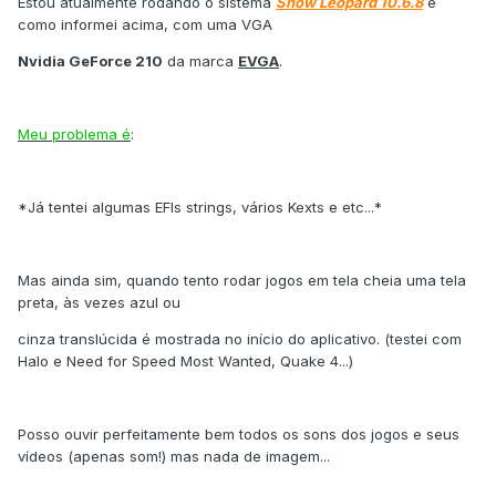
Estou atualmente rodando o sistema
Snow Leopard 10.6.8
e
como informei acima, com uma VGA
Nvidia GeForce 210
da marca
EVGA
.
Meu problema é
:
*Já tentei algumas EFIs strings, vários Kexts e etc...*
Mas ainda sim, quando tento rodar jogos em tela cheia uma tela
preta, às vezes azul ou
cinza translúcida é mostrada no início do aplicativo. (testei com
Halo e Need for Speed Most Wanted, Quake 4...)
Posso ouvir perfeitamente bem todos os sons dos jogos e seus
vídeos (apenas som!) mas nada de imagem...