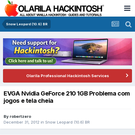
Snow Leopard (10.6) BR
Olarila Professional Hackintosh Services
EVGA Nvidia GeForce 210 1GB Problema com
jogos e tela cheia
By
robertzero
December 31, 2012
in
Snow Leopard (10.6) BR