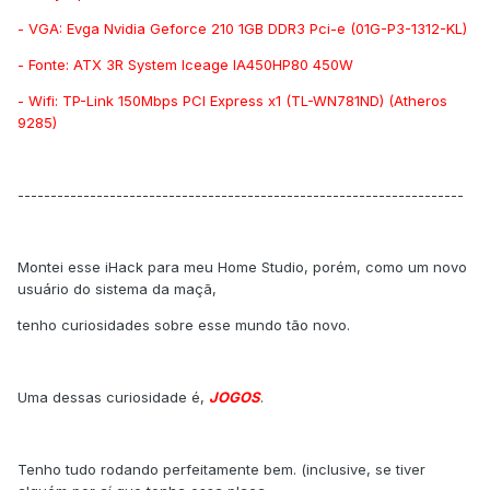
- VGA: Evga Nvidia Geforce 210 1GB DDR3 Pci-e (01G-P3-1312-KL)
- Fonte: ATX 3R System Iceage IA450HP80 450W
- Wifi: TP-Link 150Mbps PCI Express x1 (TL-WN781ND) (Atheros
9285)
--------------------------------------------------------------------
Montei esse iHack para meu Home Studio, porém, como um novo
usuário do sistema da maçã,
tenho curiosidades sobre esse mundo tão novo.
Uma dessas curiosidade é,
JOGOS
.
Tenho tudo rodando perfeitamente bem. (inclusive, se tiver