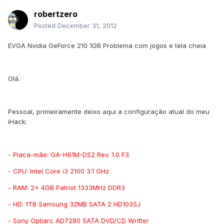
robertzero
Posted
December 31, 2012
EVGA Nvidia GeForce 210 1GB Problema com jogos e tela cheia
Olá.
Pessoal, primeiramente deixo aqui a configuração atual do meu
iHack:
- Placa-mãe: GA-H61M-DS2 Rev. 1.0 F3
- CPU: Intel Core i3 2100 3.1 GHz
- RAM: 2x 4GB Patriot 1333MHz DDR3
- HD: 1TB Samsung 32MB SATA 2 HD103SJ
- Sony Optiarc AD7280 SATA DVD/CD Writter