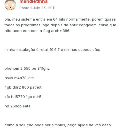
mendietinha
Posted
July 25, 2011
olá, meu sistema entra em 64 bits normalmente, porém quase
todos os programas logo depois de abrir congelam. coisa que
não acontece com a flag arch=i386.
minha instalação é retail 10.6.7 e minhas especs são:
phenom 2 550 be 3.11ghz
asus m4a78-em
4gb ddr2 800 patriot
xfx hd5770 1gb ddr5
hd 250gb sata
como a solução pode ser simples, peço ajuda de vcs caso