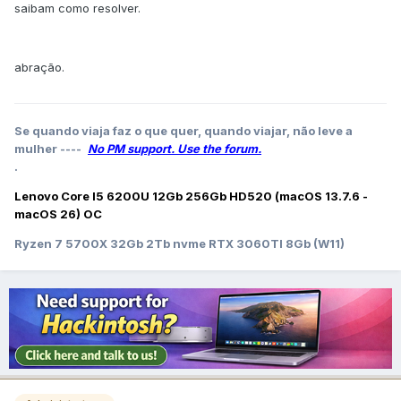
saibam como resolver.
abração.
Se quando viaja faz o que quer, quando viajar, não leve a
mulher ----
No PM support. Use the forum.
.
Lenovo Core I5 6200U 12Gb 256Gb HD520 (macOS 13.7.6 -
macOS 26) OC
Ryzen 7 5700X 32Gb 2Tb nvme RTX 3060TI 8Gb (W11)