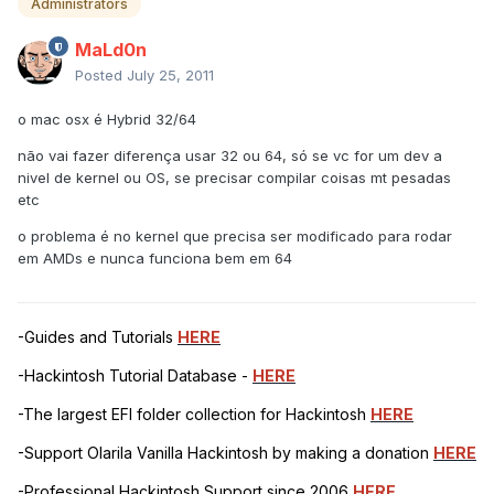
Administrators
MaLd0n
Posted
July 25, 2011
o mac osx é Hybrid 32/64
não vai fazer diferença usar 32 ou 64, só se vc for um dev a
nivel de kernel ou OS, se precisar compilar coisas mt pesadas
etc
o problema é no kernel que precisa ser modificado para rodar
em AMDs e nunca funciona bem em 64
-Guides and Tutorials
HERE
-Hackintosh Tutorial Database -
HERE
-The largest EFI folder collection for Hackintosh
HERE
-Support Olarila Vanilla Hackintosh by making a donation
HERE
-Professional Hackintosh Support since 2006
HERE