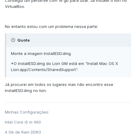
Consegui um pendrive com 16 gb para usar. Já instalei o lion no
VirtualBox.
No entanto estou com um problema nessa parte:
Quote
Monte a imagem InstallESD.dmg.
*O InstallESD.dmg do Lion GM está em "Install Mac OS X
Lion.app/Contents/SharedSupport".
Já procurei em todos os lugares mas não encontro esse
InstallESD.dmg no lion.
Minhas Configurações:
Intel Core i5 m 460
4 Gb de Ram DDR3