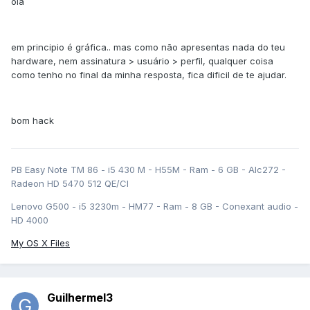
olá
em principio é gráfica.. mas como não apresentas nada do teu
hardware, nem assinatura > usuário > perfil, qualquer coisa
como tenho no final da minha resposta, fica dificil de te ajudar.
bom hack
PB Easy Note TM 86 - i5 430 M - H55M - Ram - 6 GB - Alc272 -
Radeon HD 5470 512 QE/CI
Lenovo G500 - i5 3230m - HM77 - Ram - 8 GB - Conexant audio -
HD 4000
My OS X Files
Guilhermel3