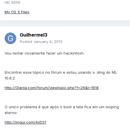
HD 4000
My OS X Files
Guilhermel3
Posted
January 4, 2013
Vou tentar novamente fazer um hackintosh.
Encontrei esse tópico no fórum e estou usando o .dmg do ML
10.8.2
http://Olarila.com/forum/viewtopic.php?f=26&t=1618
O unico problema é que após o boot a tela fica em um looping
eterno:
http://imgur.com/4xDS1