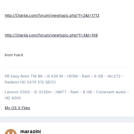
http://Olarila.com/forum/viewtopic.php?f=2&t=1713
http://Olarila.com/forum/viewtopic.php?f=3&t=108
bom hack
PB Easy Note TM 86 - i5 430 M - H55M - Ram - 6 GB - Alc272 -
Radeon HD 5470 512 QE/CI
Lenovo G500 - i5 3230m - HM77 - Ram - 8 GB - Conexant audio -
HD 4000
My OS X Files
marazini