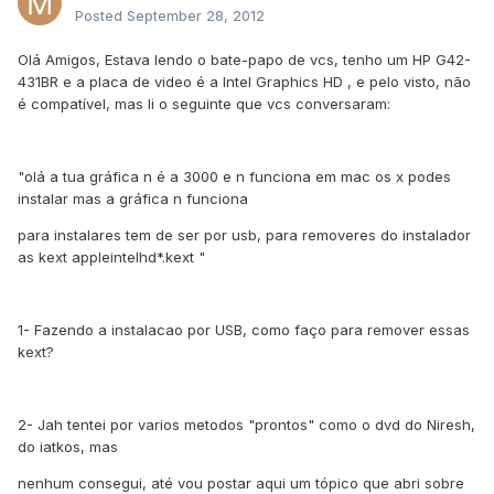
Posted
September 28, 2012
Olá Amigos, Estava lendo o bate-papo de vcs, tenho um HP G42-
431BR e a placa de video é a Intel Graphics HD , e pelo visto, não
é compatível, mas li o seguinte que vcs conversaram:
"olá a tua gráfica n é a 3000 e n funciona em mac os x podes
instalar mas a gráfica n funciona
para instalares tem de ser por usb, para removeres do instalador
as kext appleintelhd*.kext "
1- Fazendo a instalacao por USB, como faço para remover essas
kext?
2- Jah tentei por varios metodos "prontos" como o dvd do Niresh,
do iatkos, mas
nenhum consegui, até vou postar aqui um tópico que abri sobre