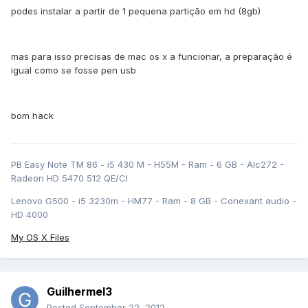
podes instalar a partir de 1 pequena partição em hd (8gb)
mas para isso precisas de mac os x a funcionar, a preparação é
igual como se fosse pen usb
bom hack
PB Easy Note TM 86 - i5 430 M - H55M - Ram - 6 GB - Alc272 -
Radeon HD 5470 512 QE/CI
Lenovo G500 - i5 3230m - HM77 - Ram - 8 GB - Conexant audio -
HD 4000
My OS X Files
Guilhermel3
Posted
September 22, 2012