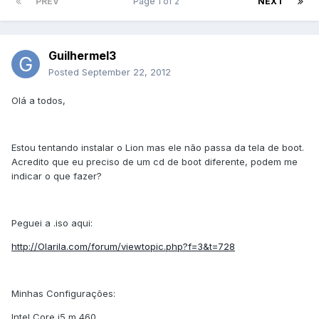
PREV
Page 1 of 2
NEXT
Guilhermel3
Posted
September 22, 2012
Olá a todos,
Estou tentando instalar o Lion mas ele não passa da tela de boot.
Acredito que eu preciso de um cd de boot diferente, podem me
indicar o que fazer?
Peguei a .iso aqui:
http://Olarila.com/forum/viewtopic.php?f=3&t=728
Minhas Configurações:
Intel Core i5 m 460