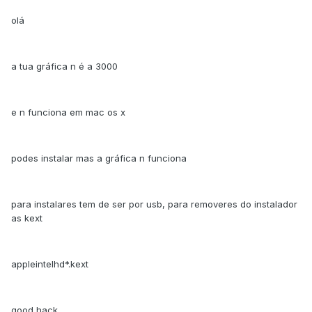
olá
a tua gráfica n é a 3000
e n funciona em mac os x
podes instalar mas a gráfica n funciona
para instalares tem de ser por usb, para removeres do instalador
as kext
appleintelhd*.kext
good hack