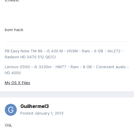
s.mkext
bom hack
PB Easy Note TM 86 - i5 430 M - H55M - Ram - 6 GB - Alc272 -
Radeon HD 5470 512 QE/CI
Lenovo G500 - i5 3230m - HM77 - Ram - 8 GB - Conexant audio -
HD 4000
My OS X Files
Guilhermel3
Posted
January 1, 2013
Olá,