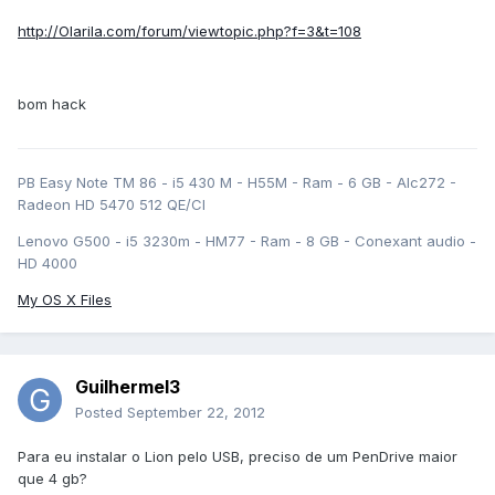
http://Olarila.com/forum/viewtopic.php?f=3&t=108
bom hack
PB Easy Note TM 86 - i5 430 M - H55M - Ram - 6 GB - Alc272 -
Radeon HD 5470 512 QE/CI
Lenovo G500 - i5 3230m - HM77 - Ram - 8 GB - Conexant audio -
HD 4000
My OS X Files
Guilhermel3
Posted
September 22, 2012
Para eu instalar o Lion pelo USB, preciso de um PenDrive maior
que 4 gb?