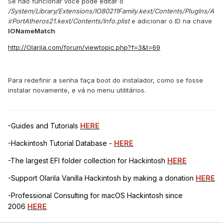
Se não funcionar você pode editar o
/System/Library/Extensions/IO80211Family.kext/Contents/PlugIns/A
irPortAtheros21.kext/Contents/Info.plist
e adicionar o ID na chave
IONameMatch
http://Olarila.com/forum/viewtopic.php?f=3&t=69
Para redefinir a senha faça boot do instalador, como se fosse
instalar novamente, e vá no menu utilitários.
-Guides and Tutorials
HERE
-Hackintosh Tutorial Database -
HERE
-The largest EFI folder collection for Hackintosh
HERE
-Support Olarila Vanilla Hackintosh by making a donation
HERE
-Professional Consulting for macOS Hackintosh since
2006
HERE