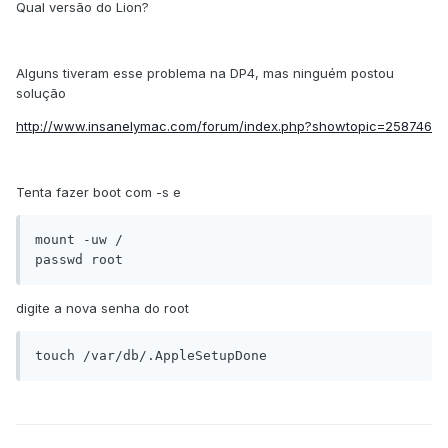
Qual versão do Lion?
Alguns tiveram esse problema na DP4, mas ninguém postou
solução
http://www.insanelymac.com/forum/index.php?showtopic=258746
Tenta fazer boot com -s e
mount -uw /

passwd root
digite a nova senha do root
touch /var/db/.AppleSetupDone