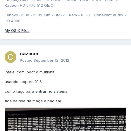
Radeon HD 5470 512 QE/CI
Lenovo G500 - i5 3230m - HM77 - Ram - 8 GB - Conexant audio -
HD 4000
My OS X Files
cazivan
Posted
September 12, 2012
intalei com iboot o multishit
usando leopard 10.6
como faço para entrar no sistema
fica na tela da maçã e não sai