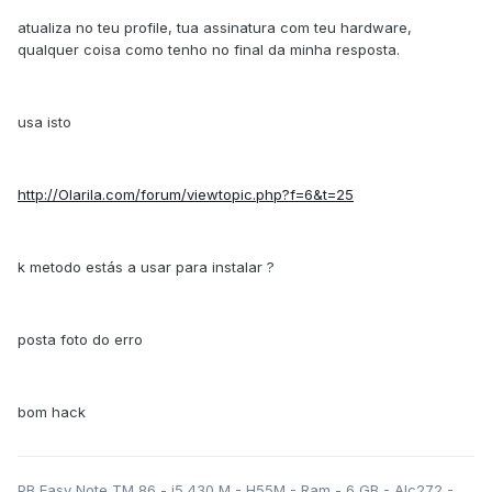
atualiza no teu profile, tua assinatura com teu hardware,
qualquer coisa como tenho no final da minha resposta.
usa isto
http://Olarila.com/forum/viewtopic.php?f=6&t=25
k metodo estás a usar para instalar ?
posta foto do erro
bom hack
PB Easy Note TM 86 - i5 430 M - H55M - Ram - 6 GB - Alc272 -