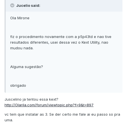
Jucelio said:
Ola Mirone
fiz o procedimento novamente com a p5p43td e nao tive
resultados diferentes, usei dessa vez o Kext Utility, nao
mudou nada.
Alguma sugestão?
obrigado
Juscelino ja tentou essa kext?
http://Olarila.com/forum/viewtopic.php?f=9&t=897
vc tem que instalar as 3. Se der certo me fale ai eu passo so pra
uma.