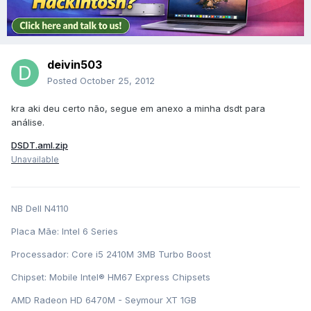
deivin503
Posted
October 25, 2012
kra aki deu certo não, segue em anexo a minha dsdt para
análise.
DSDT.aml.zip
Unavailable
NB Dell N4110
Placa Mãe: Intel 6 Series
Processador: Core i5 2410M 3MB Turbo Boost
Chipset: Mobile Intel® HM67 Express Chipsets
AMD Radeon HD 6470M - Seymour XT 1GB