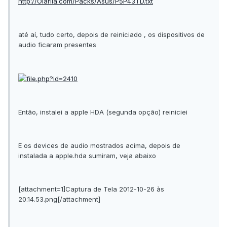
http://Olarila.com/Packs/Asus/P5P43TD.txt
até aí, tudo certo, depois de reiniciado , os dispositivos de
audio ficaram presentes
Então, instalei a apple HDA (segunda opção) reiniciei
E os devices de audio mostrados acima, depois de
instalada a apple.hda sumiram, veja abaixo
[attachment=1]Captura de Tela 2012-10-26 às
20.14.53.png[/attachment]