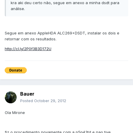
kra aki deu certo não, segue em anexo a minha dsdt para
análise.
Segue em anexo AppleHDA ALC269+DSDT, instalar os dois e
retornar com os resultados.
http://cl.ly/2P0f3B3D172U
Bauer
Posted
October 29, 2012
Ola Mirone
fiz o procedimento novamente com a p5p43td e nao tive