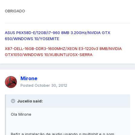
OBRIGADO
ASUS P6X58D-E/12GB/i7-960 8MB 3.20GHz/NVIDIA GTX
650/WINDOWS 10/YOSEMITE
X87-DELL-16GB-DDR3-1600MHZ/XEON E3-1220v3 8MB/NVIDIA
GTX1050/WINDOWS 10/XUBUNTU/OSX-SIERRA
Mirone
Posted
October 30, 2012
Jucelio said:
Ola Mirone
Refiz a instalação de audio usando o multishit e o som