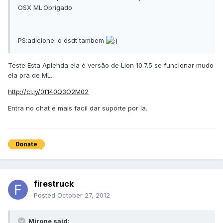
OSX ML.Obrigado
PS:adicionei o dsdt tambem
Teste Esta Aplehda ela é versão de Lion 10.7.5 se funcionar mudo
ela pra de ML.
http://cl.ly/0f140Q3O2M02
Entra no chat é mais facil dar suporte por la.
firestruck
Posted
October 27, 2012
Mirone said: