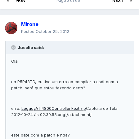
PREV
Page 2 of 66
NEXT
Mirone
Posted
October 25, 2012
Jucelio said:
Ola
na P5P43TD, eu tive um erro ao compilar a dsdt com a
patch, será que estou fazendo certo?
erro:
LegacyATI4800Controller.kext.zip
Captura de Tela
2012-10-24 às 02.39.53.png[/attachment]
este bate com a patch e hda?