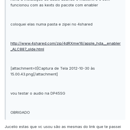
funcionou com as kexts do pacote com enabler
coloquei elas numa pasta e zipei no 4shared
http://www.4shared.com/zip/4dRXmw16/apple_hda__enabler
_ALC887_olde.html
[attachment=0]Captura de Tela 2012-10-30 às
15.00.43.png[/attachment]
vou testar o audio na DP45SG
OBRIGADO
Jucelio estas que vc usou são as mesmas do link que te passei