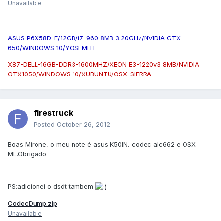
Unavailable
ASUS P6X58D-E/12GB/i7-960 8MB 3.20GHz/NVIDIA GTX
650/WINDOWS 10/YOSEMITE
X87-DELL-16GB-DDR3-1600MHZ/XEON E3-1220v3 8MB/NVIDIA
GTX1050/WINDOWS 10/XUBUNTU/OSX-SIERRA
firestruck
Posted
October 26, 2012
Boas Mirone, o meu note é asus K50IN, codec alc662 e OSX
ML.Obrigado
PS:adicionei o dsdt tambem
CodecDump.zip
Unavailable