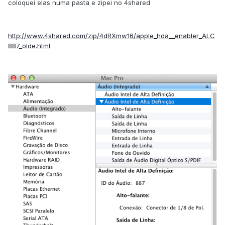
coloquei elas numa pasta e zipei no 4shared
http://www.4shared.com/zip/4dRXmw16/apple_hda__enabler_ALC
887_olde.html