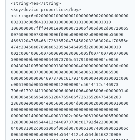
<string>Yes</string>

<key>device-properties</key>

<string>6c0200000100000001000000600200000d00000
002010c00d041030a01000000010106000003010

1060000007fff04001e00000072006f006d002d00720065
0076006900730069006f006e0000002e0000006e56696

46961204765466f7263652047545820323630204f70656e
474c20456e67696e65205b4546495d22000000400030

002c006400650076006900630065005f007400790070006
50000000b000000646973706c6179100000004e0056

0043004100500000001800000004000000000003000c000
00000000007000000000e0000006e0061006d006500

00000b000000646973706c617914000000400030002c006
e0061006d0065000000120000004e5644412c446973

706c61792d41100000006d006f00640065006c0000001a0
000006e5669646961204765466f72636520475458203

236300e0000004e00560050004d00000020000000010000
0000000000000000000000000000000000000000000

000000014000000400031002c006e0061006d0065000000
120000004e5644412c446973706c61792d422000000

0400031002c0063006f006d00700061007400690062006c
00650000000e0000004e5644412c4e564d6163220000
