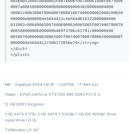
005600520041004d002c0074006f00740061006c0073006
9007a00650000000800000000000038200000004000

30002c0063006f006d00700061007400690062006c00650
000000e0000004e5644412c4e564d616322000000400

031002c006400650076006900630065005f007400790070
00650000000b000000646973706c61791c000000640

0650076006900630065005f00740079007000650000000f
0000004e5644412c506172656e74</string>

</dict>

</plist>
MB - Gigabyte P55A-UD3P - LGA1156 - i7-860 box
Video - EVGA GeForce GTX 260 896 DDR3 PCI-E 2
12 GB DDR3 Kingston
1 HD SATA II 1TB/ 2 HD SATA II 512GB/ 1 HD IDE 160GB/ Drive
superdrive LG DL
TV/Monitor LG 26"