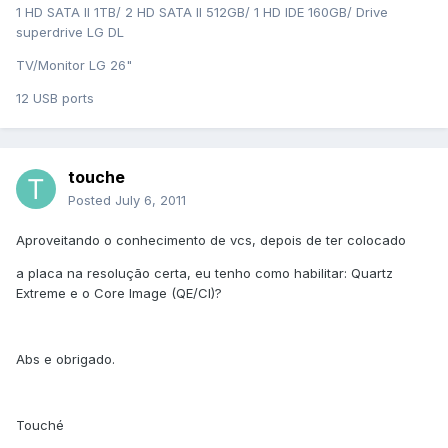
1 HD SATA II 1TB/ 2 HD SATA II 512GB/ 1 HD IDE 160GB/ Drive
superdrive LG DL
TV/Monitor LG 26"
12 USB ports
touche
Posted
July 6, 2011
Aproveitando o conhecimento de vcs, depois de ter colocado
a placa na resolução certa, eu tenho como habilitar: Quartz
Extreme e o Core Image (QE/CI)?
Abs e obrigado.
Touché