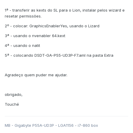
1ª - transferir as kexts do SL para o Lion, instalar pelos wizard e
resetar permissões.
2º - colocar: GraphicsEnablerYes, usando o Lizard
3ª - usando o nvenabler 64.kext
4ª - usando o natit
5ª - colocando DSDT-GA-P55-UD3P-F7.aml na pasta Extra
Agradeço quem puder me ajudar.
obrigado,
Touché
MB - Gigabyte P55A-UD3P - LGA1156 - i7-860 box