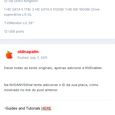
12 GB DDR3 Kingston
1 HD SATA II 1TB/ 2 HD SATA II 512GB/ 1 HD IDE 160GB/ Drive
superdrive LG DL
TV/Monitor LG 26"
12 USB ports
oldnapalm
Posted
July 7, 2011
Deixe todas as kexts originais, apenas adicione a NVEnabler.
Na NVDANV50Hal tente adicionar o ID da sua placa, como
mostrado no link do post anterior.
-Guides and Tutorials
HERE