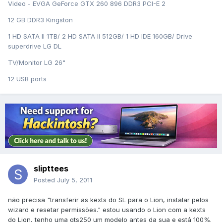
Video - EVGA GeForce GTX 260 896 DDR3 PCI-E 2
12 GB DDR3 Kingston
1 HD SATA II 1TB/ 2 HD SATA II 512GB/ 1 HD IDE 160GB/ Drive
superdrive LG DL
TV/Monitor LG 26"
12 USB ports
slipttees
Posted
July 5, 2011
não precisa "transferir as kexts do SL para o Lion, instalar pelos
wizard e resetar permissões." estou usando o Lion com a kexts
do Lion, tenho uma gts250 um modelo antes da sua e está 100%.