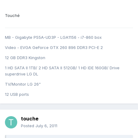
Touché
MB - Gigabyte P55A-UD3P - LGA1156 - i7-860 box
Video - EVGA GeForce GTX 260 896 DDR3 PCI-E 2
12 GB DDR3 Kingston
1 HD SATA II 1TB/ 2 HD SATA II 512GB/ 1 HD IDE 160GB/ Drive
superdrive LG DL
TV/Monitor LG 26"
12 USB ports
touche
Posted
July 6, 2011