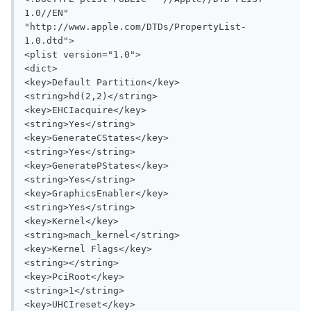
1.0//EN" 
"http://www.apple.com/DTDs/PropertyList-
1.0.dtd">

<plist version="1.0">

<dict>

<key>Default Partition</key>

<string>hd(2,2)</string>

<key>EHCIacquire</key>

<string>Yes</string>

<key>GenerateCStates</key>

<string>Yes</string>

<key>GeneratePStates</key>

<string>Yes</string>

<key>GraphicsEnabler</key>

<string>Yes</string>

<key>Kernel</key>

<string>mach_kernel</string>

<key>Kernel Flags</key>

<string></string>

<key>PciRoot</key>

<string>1</string>

<key>UHCIreset</key>
