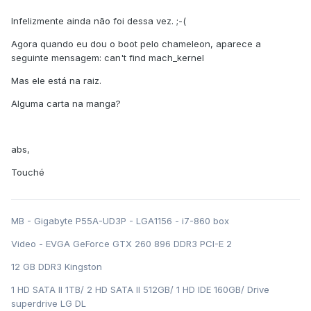
Infelizmente ainda não foi dessa vez. ;-(
Agora quando eu dou o boot pelo chameleon, aparece a
seguinte mensagem: can't find mach_kernel
Mas ele está na raiz.
Alguma carta na manga?
abs,
Touché
MB - Gigabyte P55A-UD3P - LGA1156 - i7-860 box
Video - EVGA GeForce GTX 260 896 DDR3 PCI-E 2
12 GB DDR3 Kingston
1 HD SATA II 1TB/ 2 HD SATA II 512GB/ 1 HD IDE 160GB/ Drive
superdrive LG DL