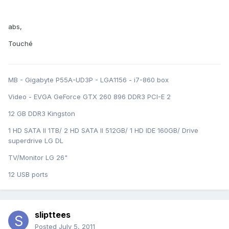
abs,
Touché
MB - Gigabyte P55A-UD3P - LGA1156 - i7-860 box
Video - EVGA GeForce GTX 260 896 DDR3 PCI-E 2
12 GB DDR3 Kingston
1 HD SATA II 1TB/ 2 HD SATA II 512GB/ 1 HD IDE 160GB/ Drive
superdrive LG DL
TV/Monitor LG 26"
12 USB ports
slipttees
Posted
July 5, 2011