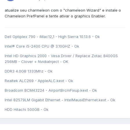
atualize seu charmeleon com o "chameleon Wizard" e instale o
Chameleon PrefPanel e tente ativar o graphics Enabler.
Dell Optiplex 790 - iMac12,1 - High Sierra 10.13.6 - Ok
Intel® Core i5-2400 CPU @ 3.10GHZ - Ok
Intel HD Graphics 2000 - Vesa Driver / Replace Zotac 8400GS
256MB - Clover + NvidiaInject - OK
DDR3 4.0GB 1333Mhz - Ok
Realtek ALC269 - AppleALC.kext - Ok
Broadcom BCM43224 - AirportBrcmFixup.kext - Ok
Intel 82579LM Gigabit Ethernet - IntelMausiEthernet.kext - Ok
HDD Hitachi 500GB - Ok