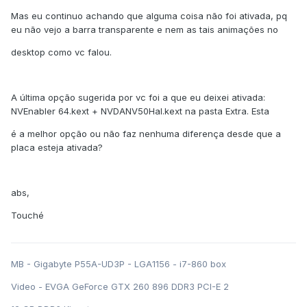
Mas eu continuo achando que alguma coisa não foi ativada, pq
eu não vejo a barra transparente e nem as tais animações no
desktop como vc falou.
A última opção sugerida por vc foi a que eu deixei ativada:
NVEnabler 64.kext + NVDANV50Hal.kext na pasta Extra. Esta
é a melhor opção ou não faz nenhuma diferença desde que a
placa esteja ativada?
abs,
Touché
MB - Gigabyte P55A-UD3P - LGA1156 - i7-860 box
Video - EVGA GeForce GTX 260 896 DDR3 PCI-E 2