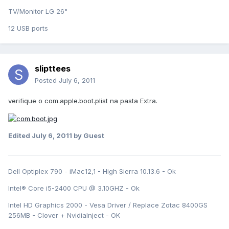
TV/Monitor LG 26"
12 USB ports
slipttees
Posted
July 6, 2011
verifique o com.apple.boot.plist na pasta Extra.
Edited
July 6, 2011
by Guest
Dell Optiplex 790 - iMac12,1 - High Sierra 10.13.6 - Ok
Intel® Core i5-2400 CPU @ 3.10GHZ - Ok
Intel HD Graphics 2000 - Vesa Driver / Replace Zotac 8400GS
256MB - Clover + NvidiaInject - OK