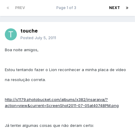
PREV
Page 1 of 3
NEXT
touche
Posted
July 5, 2011
Boa noite amigos,
Estou tentando fazer o Lion reconhecer a minha placa de vídeo
na resolução correta.
http://s1179.photobucket.com/albums/x382/jnsaraiva/?
action=view&current=ScreenShot2011-07-05at40748PM.png
Já tentei algumas coisas que não deram certo: