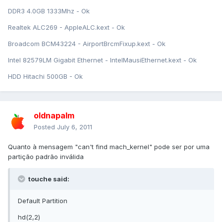
DDR3 4.0GB 1333Mhz - Ok
Realtek ALC269 - AppleALC.kext - Ok
Broadcom BCM43224 - AirportBrcmFixup.kext - Ok
Intel 82579LM Gigabit Ethernet - IntelMausiEthernet.kext - Ok
HDD Hitachi 500GB - Ok
oldnapalm
Posted
July 6, 2011
Quanto à mensagem "can't find mach_kernel" pode ser por uma
partição padrão inválida
touche said:
Default Partition
hd(2,2)