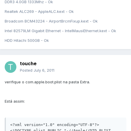
DDR3 4.0GB 1333Mhz - Ok
Realtek ALC269 - AppleALC.kext - Ok
Broadcom BCM43224 - AirportBrcmFixup.kext - Ok
Intel 82579LM Gigabit Ethernet - IntelMausiEthernet.kext - Ok
HDD Hitachi 500GB - Ok
touche
Posted
July 6, 2011
verifique o com.apple.boot.plist na pasta Extra.
Está assim:
<?xml version="1.0" encoding="UTF-8"?>

<!DOCTYPE plist PUBLIC "-//Apple//DTD PLIST 