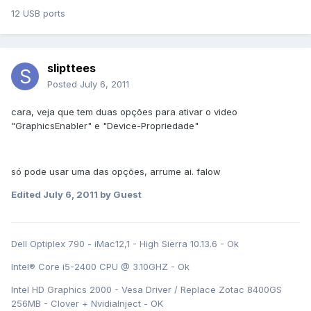
12 USB ports
slipttees
Posted
July 6, 2011
cara, veja que tem duas opções para ativar o video
"GraphicsEnabler" e "Device-Propriedade"
só pode usar uma das opções, arrume ai. falow
Edited
July 6, 2011
by Guest
Dell Optiplex 790 - iMac12,1 - High Sierra 10.13.6 - Ok
Intel® Core i5-2400 CPU @ 3.10GHZ - Ok
Intel HD Graphics 2000 - Vesa Driver / Replace Zotac 8400GS
256MB - Clover + NvidiaInject - OK