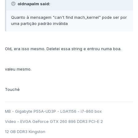
oldnapalm said:
Quanto à mensagem "can't find mach_kernel" pode ser por
uma partição padrão inválida
Old, era isso mesmo. Deletei essa string e entrou numa boa.
valeu mesmo.
Touché
MB - Gigabyte P55A-UD3P - LGA1156 - i7-860 box
Video - EVGA GeForce GTX 260 896 DDR3 PCI-E 2
12 GB DDR3 Kingston