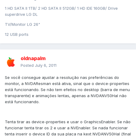
1 HD SATA II 1TB/ 2 HD SATA II 512GB/ 1 HD IDE 160GB/ Drive
superdrive LG DL
TV/Monitor LG 26"
12 USB ports
oldnapalm
Posted
July 6, 2011
Se você consegue ajustar a resolução nas preferências do
monitor, a NVDAResman está ativa, sinal que o device-properties
está funcionando. Se não tem efeitos no desktop (barra de menu
transparente) e animações lentas, apenas a NVDANV50Hal não
está funcionando.
Tenta tirar as device-properties e usar o GraphicsEnabler. Se não
funcionar tenta tirar os 2 e usar a NVEnabler. Se nada funcionar
tenta inserir o device ID da sua placa na kext NVDANV50Hal (final