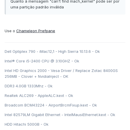
Quanto à mensagem "can't find mach_kernel" pode ser por
uma partição padrão inválida
Use o
Chameleon Prefpane
Dell Optiplex 790 - iMac12,1 - High Sierra 10.13.6 - Ok
Intel® Core i5-2400 CPU @ 3.10GHZ - Ok
Intel HD Graphics 2000 - Vesa Driver / Replace Zotac 8400GS
256MB - Clover + NvidiaInject - OK
DDR3 4.0GB 1333Mhz - Ok
Realtek ALC269 - AppleALC.kext - Ok
Broadcom BCM43224 - AirportBrcmFixup.kext - Ok
Intel 82579LM Gigabit Ethernet - IntelMausiEthernet.kext - Ok
HDD Hitachi 500GB - Ok