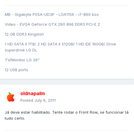
MB - Gigabyte P55A-UD3P - LGA1156 - i7-860 box
Video - EVGA GeForce GTX 260 896 DDR3 PCI-E 2
12 GB DDR3 Kingston
1 HD SATA II 1TB/ 2 HD SATA II 512GB/ 1 HD IDE 160GB/ Drive
superdrive LG DL
TV/Monitor LG 26"
12 USB ports
oldnapalm
Posted
July 6, 2011
Já deve estar habilitado. Tente rodar o Front Row, se funcionar tá
tudo certo.