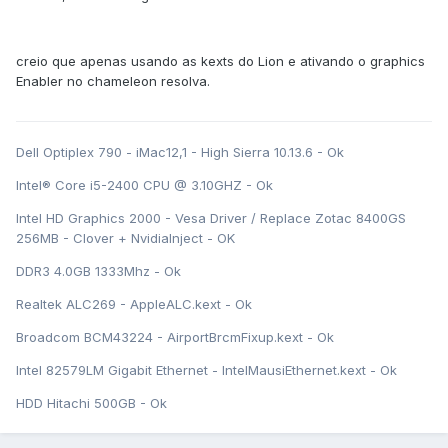
creio que apenas usando as kexts do Lion e ativando o graphics
Enabler no chameleon resolva.
Dell Optiplex 790 - iMac12,1 - High Sierra 10.13.6 - Ok
Intel® Core i5-2400 CPU @ 3.10GHZ - Ok
Intel HD Graphics 2000 - Vesa Driver / Replace Zotac 8400GS
256MB - Clover + NvidiaInject - OK
DDR3 4.0GB 1333Mhz - Ok
Realtek ALC269 - AppleALC.kext - Ok
Broadcom BCM43224 - AirportBrcmFixup.kext - Ok
Intel 82579LM Gigabit Ethernet - IntelMausiEthernet.kext - Ok
HDD Hitachi 500GB - Ok