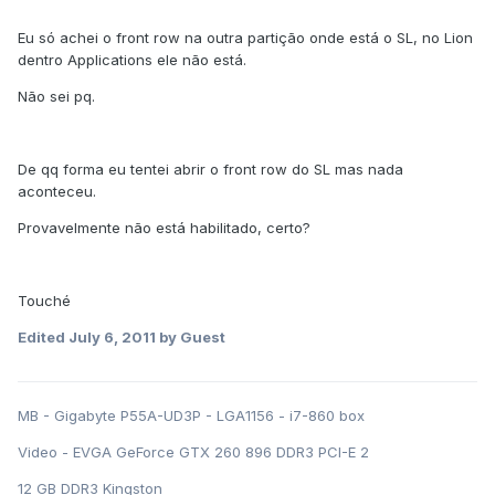
Eu só achei o front row na outra partição onde está o SL, no Lion
dentro Applications ele não está.
Não sei pq.
De qq forma eu tentei abrir o front row do SL mas nada
aconteceu.
Provavelmente não está habilitado, certo?
Touché
Edited
July 6, 2011
by Guest
MB - Gigabyte P55A-UD3P - LGA1156 - i7-860 box
Video - EVGA GeForce GTX 260 896 DDR3 PCI-E 2
12 GB DDR3 Kingston