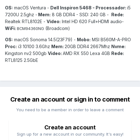
OS:
macOS Ventura -
Dell Inspiron 5468 - Processador:
i5
7200U 2.5ghz -
Mem:
8 GB DDR4 - SSD: 240 GB -
Rede:
Realtek RTL8102E -
Vídeo:
Intel HD 620 Full+HDMI audio-
WiFi:
(Broadcom)
BCM94360NG
OS:
macOS Sonoma 14.5(23F79) -
Mobo:
MSI B560M-A-PRO
Proc:
i3 10100 3.6Ghz
Mem:
20GB DDR4 2667Mhz
Nvme:
Kingston nv2 500gb
Video:
AMD RX 550 Lexa 4GB
Rede:
RTL8125 2.5GbE
Create an account or sign in to comment
You need to be a member in order to leave a comment
Create an account
Sign up for a new account in our community. It's easy!