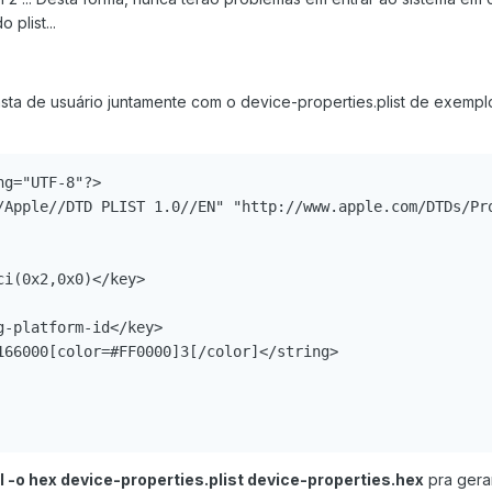
plist...
pasta de usuário juntamente com o device-properties.plist de exemp
g="UTF-8"?>

/Apple//DTD PLIST 1.0//EN" "http://www.apple.com/DTDs/Pro
i(0x2,0x0)</key>

-platform-id</key>

166000[color=#FF0000]3[/color]</string>

xml -o hex device-properties.plist device-properties.hex
pra gera