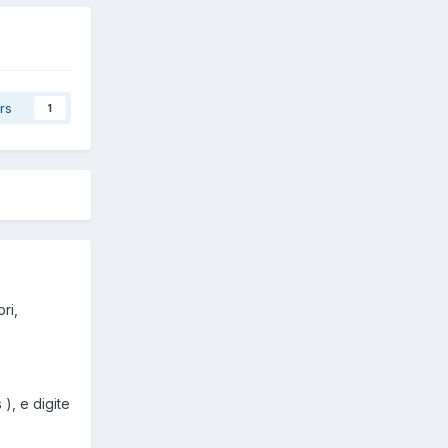
rs
1
ri,
), e digite