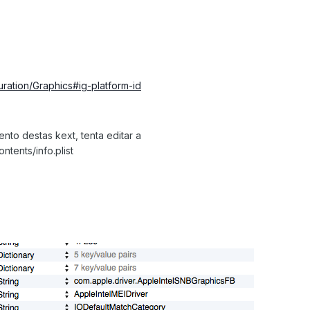
uration/Graphics#ig-platform-id
nto destas kext, tenta editar a
ntents/info.plist