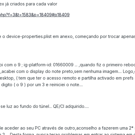
ex já criados para cada valor
ic.php?f=3&t=1583&p=18409#p18409
te o device-properties.plist em anexo, começando por trocar apenas
oi com o 9 ; ig-platform-id: 01660009 ... ,quando fiz o primeiro reb
 ,acabei com o display do note preto,sem nenhuma imagem.... Logo
ktop, ( tem que ter o acesso remoto e partilha activado em prefs
digito ( o 9 ) por um 3 e reiniciei o note....
e luz ao fundo do túnel... QE/CI adquirido.....
e aceder ao seu PC através de outro,aconselho a fazerem uma 2* i
 2 ... Desta forma, nunca terao problemas em entrar ao sistema em