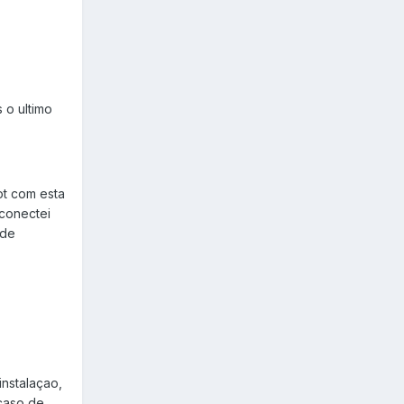
 o ultimo
oot com esta
,conectei
 de
nstalaçao,
 caso de