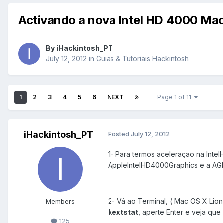
Activando a nova Intel HD 4000 Mac 
By
iHackintosh_PT
July 12, 2012
in
Guias & Tutoriais Hackintosh
1
2
3
4
5
6
NEXT
Page 1 of 11
iHackintosh_PT
Posted
July 12, 2012
1- Para termos aceleraçao na Inte
AppleIntelHD4000Graphics e a AG
2- Vá ao Terminal, ( Mac OS X Lion 
Members
kextstat
, aperte Enter e veja que
125