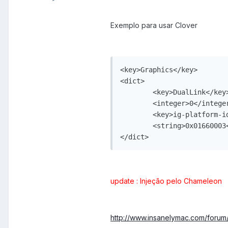
Exemplo para usar Clover
<key>Graphics</key>

<dict>

	<key>DualLink</key>

	<integer>0</integer>

	<key>ig-platform-id</key>

	<string>0x01660003</string>

update : Injeção pelo Chameleon
http://www.insanelymac.com/forum/