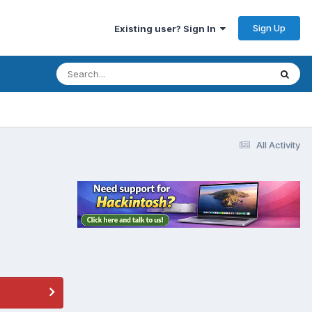
Sign Up
Existing user? Sign In
All Activity