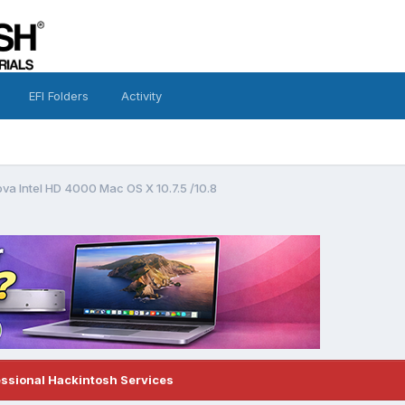
EFI Folders
Activity
va Intel HD 4000 Mac OS X 10.7.5 /10.8
essional Hackintosh Services