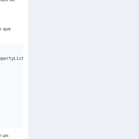
lo que
pertyList-1.0.dtd">

r um