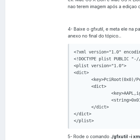
nao terem imagem após a ediçao do 
4- Baixe o gfxutil, e meta ele na 
anexo no final do tópico...
<?xml version="1.0" encodin
<!DOCTYPE plist PUBLIC "-/
<plist version="1.0">

<dict>

       <key>PciRoot(0x0)/Pc
       <dict>

               <key>AAPL,ig
               <string>0x0
       </dict>

</dict>

</plist>
5- Rode o comando
./gfxutil -i 