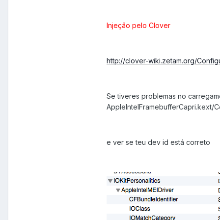
Injeção pelo Clover
http://clover-wiki.zetam.org/Config
Se tiveres problemas no carregame
AppleIntelFramebufferCapri.kext/Co
e ver se teu dev id está correto