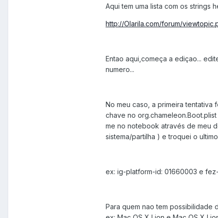
Aqui tem uma lista com os strings h
http://Olarila.com/forum/viewtop
Entao aqui,começa a ediçao... edi
numero...
No meu caso, a primeira tentativa f
chave no org.chameleon.Boot.plist
me no notebook através de meu des
sistema/partilha ) e troquei o ultimo 
ex: ig-platform-id: 01660003 e fez-s
Para quem nao tem possibilidade d
ex: Mac OS X Lion e Mac OS X Lion