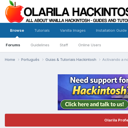
Browse
Tutorials
Vanilla Images
Installation Guide
Forums
Guidelines
Staff
Online Users
Home
Português
Guias & Tutoriais Hackintosh
Activando a no
Olarila Prof