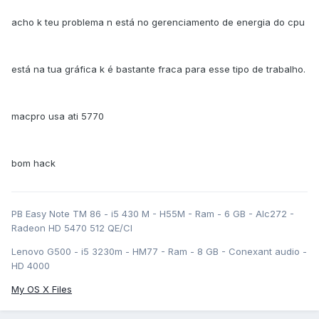
acho k teu problema n está no gerenciamento de energia do cpu
está na tua gráfica k é bastante fraca para esse tipo de trabalho.
macpro usa ati 5770
bom hack
PB Easy Note TM 86 - i5 430 M - H55M - Ram - 6 GB - Alc272 -
Radeon HD 5470 512 QE/CI
Lenovo G500 - i5 3230m - HM77 - Ram - 8 GB - Conexant audio -
HD 4000
My OS X Files