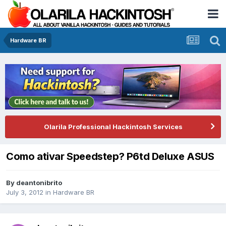
Hardware BR
Olarila Professional Hackintosh Services
Como ativar Speedstep? P6td Deluxe ASUS
By
deantonibrito
July 3, 2012
in
Hardware BR