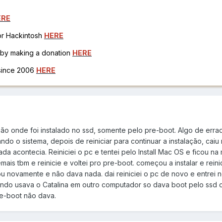
ERE
for Hackintosh
HERE
h by making a donation
HERE
 since 2006
HERE
ção onde foi instalado no ssd, somente pelo pre-boot. Algo de erra
do o sistema, depois de reiniciar para continuar a instalação, caiu
da acontecia. Reiniciei o pc e tentei pelo Install Mac OS e ficou na
is tbm e reinicie e voltei pro pre-boot. começou a instalar e reini
u novamente e não dava nada. dai reiniciei o pc de novo e entrei n
uando usava o Catalina em outro computador so dava boot pelo ssd
re-boot não dava.