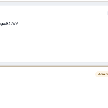
image/E4JWV
Admini