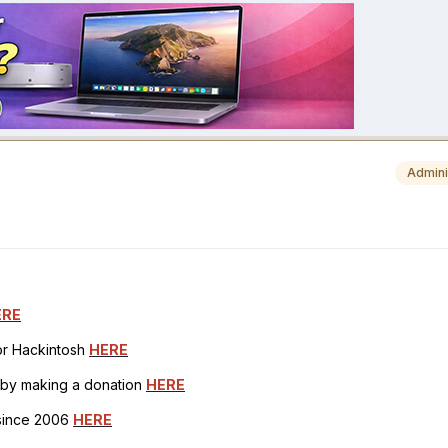
Admini
ERE
for Hackintosh
HERE
h by making a donation
HERE
 since 2006
HERE