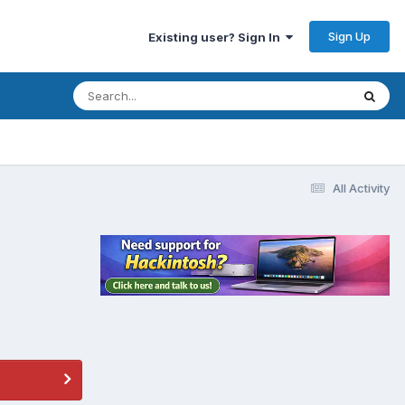
Sign Up
Existing user? Sign In
All Activity