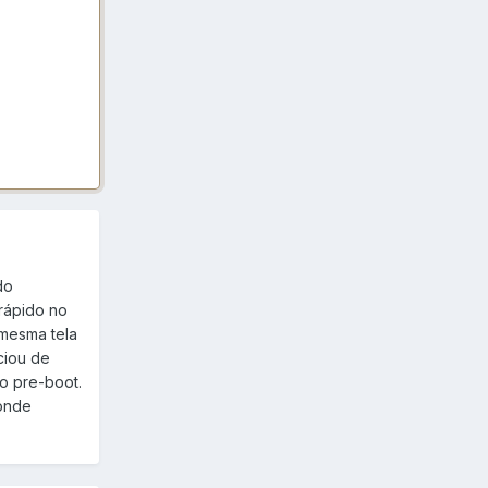
do
 rápido no
 mesma tela
ciou de
o pre-boot.
 onde