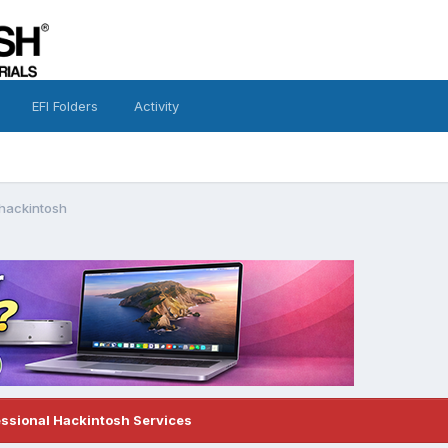
EFI Folders
Activity
 hackintosh
essional Hackintosh Services