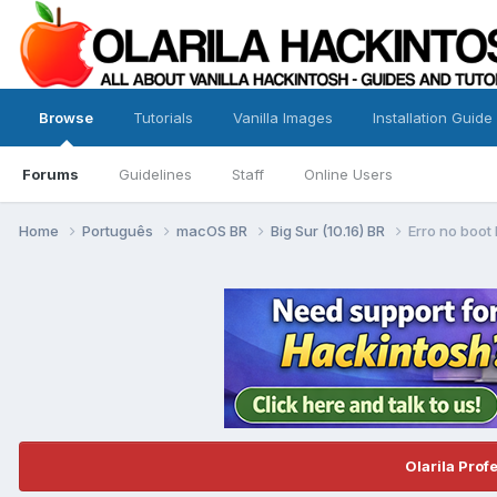
Browse
Tutorials
Vanilla Images
Installation Guide
Forums
Guidelines
Staff
Online Users
Home
Português
macOS BR
Big Sur (10.16) BR
Erro no boot
Olarila Prof