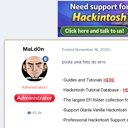
MaLd0n
Posted
November 18, 2020
posta uma foto do erro
-Guides and Tutorials
HERE
Administrators
-Hackintosh Tutorial Database -
H
-The largest EFI folder collection 
-Support Olarila Vanilla Hackintos
95.4k
-Professional Hackintosh Support