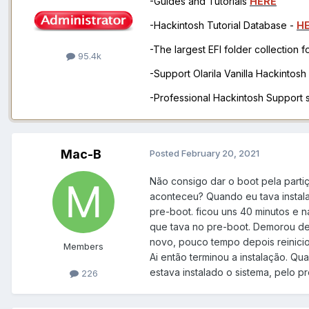
-Guides and Tutorials
HERE
-Hackintosh Tutorial Database -
H
-The largest EFI folder collection 
95.4k
-Support Olarila Vanilla Hackintos
-Professional Hackintosh Support
Mac-B
Posted
February 20, 2021
Não consigo dar o boot pela parti
aconteceu? Quando eu tava instalan
pre-boot. ficou uns 40 minutos e na
que tava no pre-boot. Demorou dema
novo, pouco tempo depois reinicio
Members
Ai então terminou a instalação. Q
estava instalado o sistema, pelo p
226