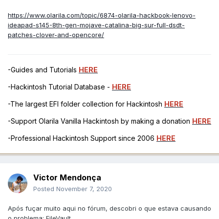
https://www.olarila.com/topic/6874-olarila-hackbook-lenovo-
ideapad-s145-8th-gen-mojave-catalina-big-sur-full-dsdt-
patches-clover-and-opencore/
-Guides and Tutorials
HERE
-Hackintosh Tutorial Database -
HERE
-The largest EFI folder collection for Hackintosh
HERE
-Support Olarila Vanilla Hackintosh by making a donation
HERE
-Professional Hackintosh Support since 2006
HERE
Victor Mendonça
Posted
November 7, 2020
Após fuçar muito aqui no fórum, descobri o que estava causando
o problema: FileVault.