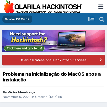
Catalina (10.15) BR
Olarila Professional Hackintosh Services
Problema na inicialização do MacOS após a
instalação
By
Victor Mendonça
November 6, 2020
in
Catalina (10.15) BR