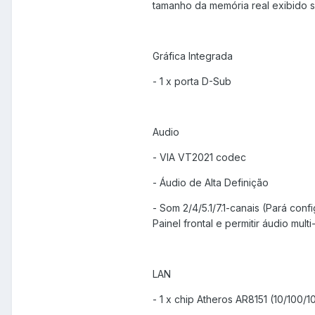
tamanho da memória real exibido 
Gráfica Integrada
- 1 x porta D-Sub
Audio
- VIA VT2021 codec
- Áudio de Alta Definição
- Som 2/4/5.1/7.1-canais (Pará con
Painel frontal e permitir áudio mul
LAN
- 1 x chip Atheros AR8151 (10/100/1