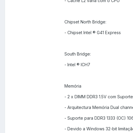
- Cache L2 varia com o CPU
Chipset North Bridge:
- Chipset Intel ® G41 Express
South Bridge:
- Intel ® ICH7
Memória
- 2 x DIMM DDR3 1.5V com Suport
- Arquitectura Memória Dual chann
- Suporte para DDR3 1333 (OC) 1
- Devido a Windows 32-bit limitaçã