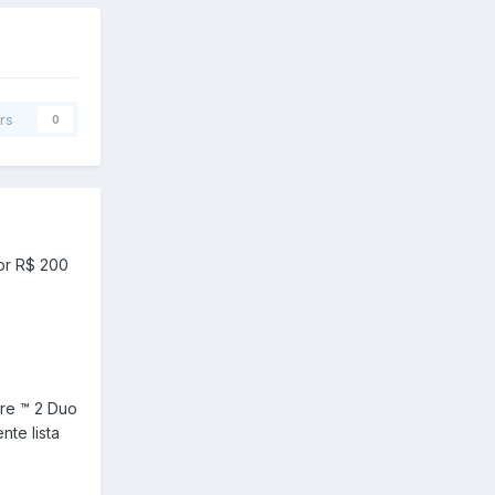
rs
0
or R$ 200
ore ™ 2 Duo
nte lista