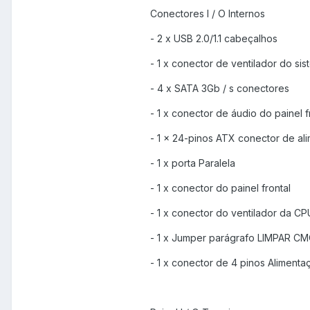
Conectores I / O Internos
- 2 x USB 2.0/1.1 cabeçalhos
- 1 x conector de ventilador do si
- 4 x SATA 3Gb / s conectores
- 1 x conector de áudio do painel f
- 1 x 24-pinos ATX conector de ali
- 1 x porta Paralela
- 1 x conector do painel frontal
- 1 x conector do ventilador da CP
- 1 x Jumper parágrafo LIMPAR C
- 1 x conector de 4 pinos Aliment