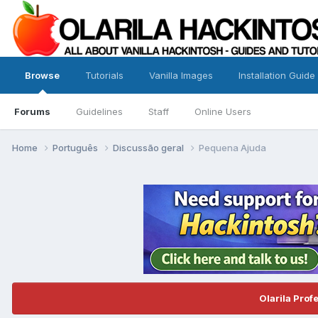
Browse
Tutorials
Vanilla Images
Installation Guide
Forums
Guidelines
Staff
Online Users
Home
Português
Discussão geral
Pequena Ajuda
Olarila Prof