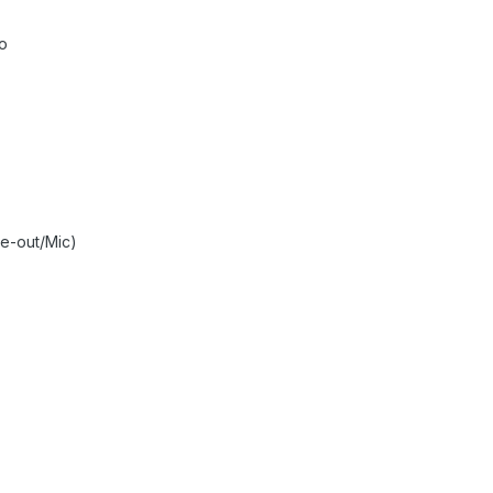
fo
ne-out/Mic)