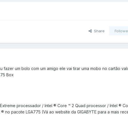
Share
Followe
u fazer um bolo com um amigo ele vai tirar uma mobo no cartão val
775 Box
 Extreme processador / Intel ® Core ™ 2 Quad processor / Intel ® C
ron ® no pacote LGA775 (Vá ao website da GIGABYTE para a mais rece