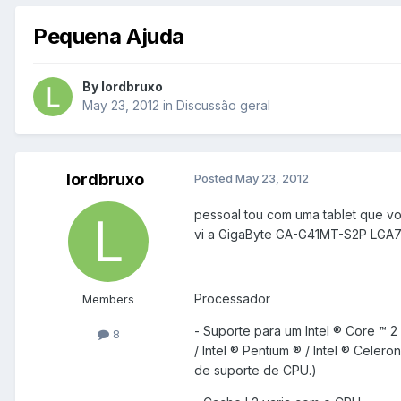
Pequena Ajuda
By
lordbruxo
May 23, 2012
in
Discussão geral
lordbruxo
Posted
May 23, 2012
pessoal tou com uma tablet que vo
vi a GigaByte GA-G41MT-S2P LGA
Processador
Members
- Suporte para um Intel ® Core ™ 2
8
/ Intel ® Pentium ® / Intel ® Cele
de suporte de CPU.)