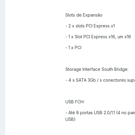
Slots de Expansão
- 2 x slots PCI Express x1
- 1 x Slot PCI Express x16, um x16
- 1 x PCI
Storage Interface South Bridge:
- 4 x SATA 3Gb / s conectores sup
USB FCH:
- Até 8 portas USB 2.0/1.1 (4 no p
USB)