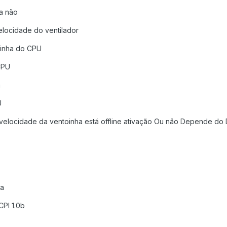
ta não
elocidade do ventilador
oinha do CPU
CPU
a
U
elocidade da ventoinha está offline ativação Ou não Depende do 
da
CPI 1.0b