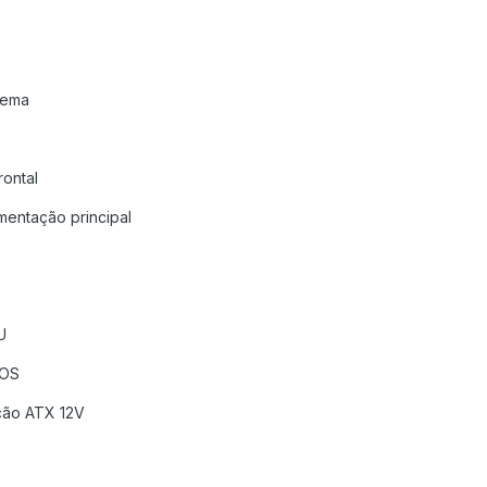
stema
rontal
mentação principal
U
MOS
ação ATX 12V