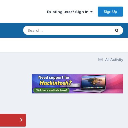
Sign Up
Existing user? Sign In
All Activity