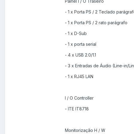
Painel I / O Traseiro
- 1 x Porta PS / 2 Teclado parágra
- 1 x Porta PS / 2 rato parágrafo
- 1 x D-Sub
- 1 x porta serial
- 4 x USB 2.0/1.1
- 3 x Entradas de Áudio (Line-in/Li
- 1 x RJ45 LAN
I / O Controller
- ITE IT8718
Monitorização H / W