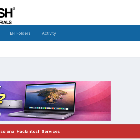
EFI Folders
Activity
essional Hackintosh Services