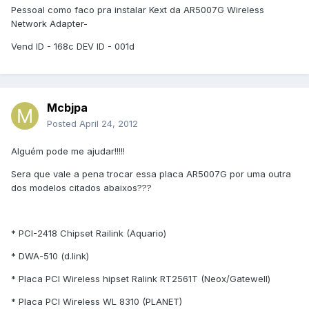
Pessoal como faco pra instalar Kext da AR5007G Wireless
Network Adapter-
Vend ID - 168c DEV ID - 001d
Mcbjpa
Posted
April 24, 2012
Alguém pode me ajudar!!!!!
Sera que vale a pena trocar essa placa AR5007G por uma outra
dos modelos citados abaixos???
* PCI-2418 Chipset Railink (Aquario)
* DWA-510 (d.link)
* Placa PCI Wireless hipset Ralink RT2561T (Neox/Gatewell)
* Placa PCI Wireless WL 8310 (PLANET)