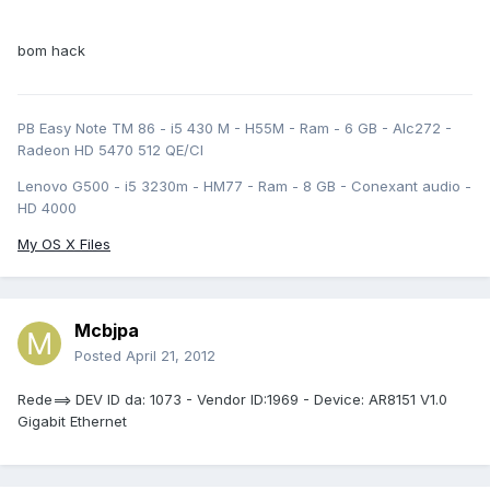
bom hack
PB Easy Note TM 86 - i5 430 M - H55M - Ram - 6 GB - Alc272 -
Radeon HD 5470 512 QE/CI
Lenovo G500 - i5 3230m - HM77 - Ram - 8 GB - Conexant audio -
HD 4000
My OS X Files
Mcbjpa
Posted
April 21, 2012
Rede==> DEV ID da: 1073 - Vendor ID:1969 - Device: AR8151 V1.0
Gigabit Ethernet