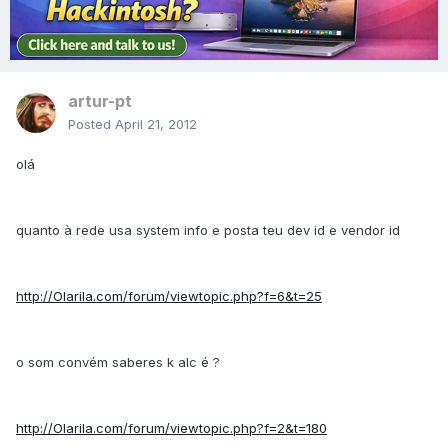
artur-pt
Posted
April 21, 2012
olá
quanto à rede usa system info e posta teu dev id e vendor id
http://Olarila.com/forum/viewtopic.php?f=6&t=25
o som convém saberes k alc é ?
http://Olarila.com/forum/viewtopic.php?f=2&t=180