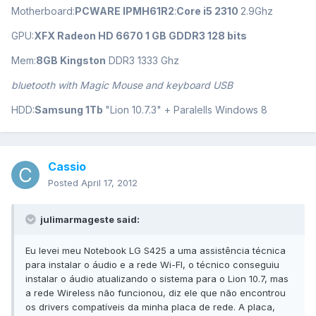
Motherboard:
PCWARE IPMH61R2
:
Core i5 2310
2.9Ghz
GPU:
XFX Radeon HD 6670 1 GB GDDR3 128 bits
Mem:
8GB Kingston
DDR3 1333 Ghz
bluetooth with Magic Mouse and keyboard USB
HDD:
Samsung 1Tb
"Lion 10.7.3" + Paralells Windows 8
Cassio
Posted
April 17, 2012
julimarmageste said:
Eu levei meu Notebook LG S425 a uma assistência técnica
para instalar o áudio e a rede Wi-FI, o técnico conseguiu
instalar o áudio atualizando o sistema para o Lion 10.7, mas
a rede Wireless não funcionou, diz ele que não encontrou
os drivers compatíveis da minha placa de rede. A placa,