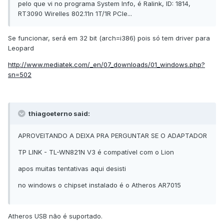
pelo que vi no programa System Info, é Ralink, ID: 1814,
RT3090 Wirelles 802.11n 1T/1R PCIe...
Se funcionar, será em 32 bit (arch=i386) pois só tem driver para
Leopard
http://www.mediatek.com/_en/07_downloads/01_windows.php?
sn=502
thiagoeterno said:
APROVEITANDO A DEIXA PRA PERGUNTAR SE O ADAPTADOR
TP LINK - TL-WN821N V3 é compatível com o Lion
apos muitas tentativas aqui desisti
no windows o chipset instalado é o Atheros AR7015
Atheros USB não é suportado.