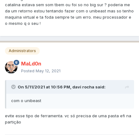
catalina estava sem som tbem ou foi so no big sur ? poderia me
https://ibb.co/jkxTFjP
da um retorno estou tentando fazer com o unibeast mas so tenho
já tentei alcid=1, 2, 7, 11 etc no but args também sem som, o
maquina virtual e ta foda sempre te um erro. meu processador e
que falta para som?
o mesmo q o seu !
e aparece isso na linha boot,
Administrators
disk1s5s1: device is not readable
https://ibb.co/pbvXmkb
MaLd0n
e por ser beta, ou alguma coisa errado config.plist?
Posted
May 12, 2021
Obrigado
On 5/11/2021 at 10:56 PM,
davi rocha
said:
config.plist Opencore G4560.zip
3.98 kB · 24 downloads
com o unibeast
evite esse tipo de ferramenta. vc só precisa de uma pasta efi na
partição