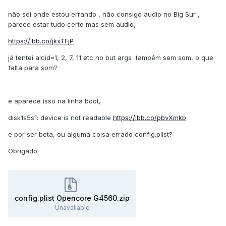
não sei onde estou errando , não consigo audio no Big Sur ,
parece estar tudo certo mas sem audio,
https://ibb.co/jkxTFjP
já tentei alcid=1, 2, 7, 11 etc no but args também sem som, o que
falta para som?
e aparece isso na linha boot,
disk1s5s1: device is not readable
https://ibb.co/pbvXmkb
e por ser beta, ou alguma coisa errado config.plist?
Obrigado
config.plist Opencore G4560.zip
Unavailable