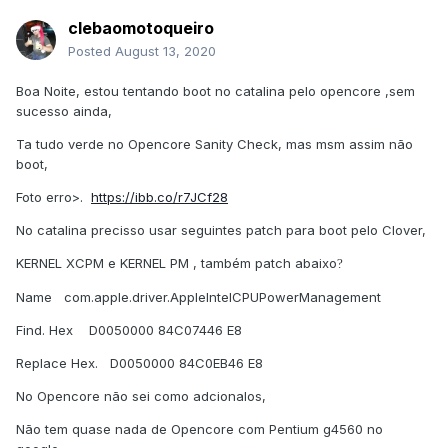
clebaomotoqueiro
Posted
August 13, 2020
Boa Noite, estou tentando boot no catalina pelo opencore ,sem
sucesso ainda,
Ta tudo verde no Opencore Sanity Check, mas msm assim não
boot,
Foto erro>.
https://ibb.co/r7JCf28
No catalina precisso usar seguintes patch para boot pelo Clover,
KERNEL XCPM e KERNEL PM , também patch abaixo
?
Name
com.apple.driver.AppleIntelCPUPowerManagement
Find. Hex
D0050000 84C07446 E8
Replace Hex.
D0050000 84C0EB46 E8
No Opencore não sei como adcionalos,
Não tem quase nada de Opencore com Pentium g4560 no