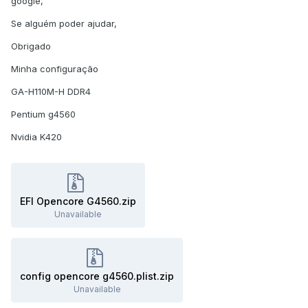
google,
Se alguém poder ajudar,
Obrigado
Minha configuração
GA-H110M-H DDR4
Pentium g4560
Nvidia K420
EFI Opencore G4560.zip
Unavailable
config opencore g4560.plist.zip
Unavailable