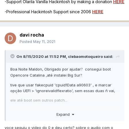
-Support Olarila Vanilla Hackintosh by making a donation
HERE
-Professional Hackintosh Support since 2006
HERE
davi rocha
Posted
May 11, 2021
On 8/15/2020 at 11:52 PM,
clebaomotoqueiro
said:
Boa Noite Maldon, Obrigado por ajudar
consegui boot
?
Opencore Catalina ,até instalei Big Sur
?
tive que usar fakecpuid 'cpuid1Data a90603' , e marcar
opção UEFI > 'ignoreivalidflexratio', sem essas duas ñ vai,
ele até boot sem outros patch...
Expand
não sei onde estou errando , não consigo audio no Big Sur ,
parece estar tudo certo mas sem audio,
voce seguiu o video do 0 e deu certo? sobre o audio com o