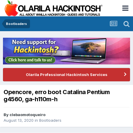
Bootloaders
Olarila Professional Hackintosh Services
Opencore, erro boot Catalina Pentium
g4560, ga-h110m-h
By
clebaomotoqueiro
August 13, 2020
in
Bootloaders