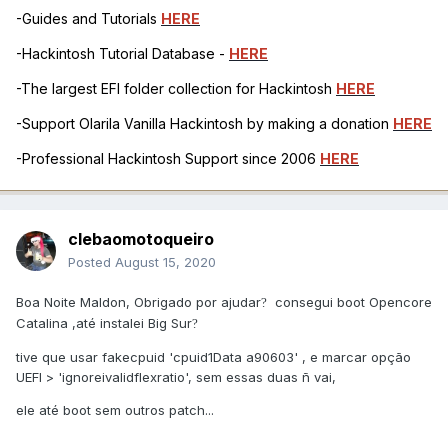
-Guides and Tutorials
HERE
-Hackintosh Tutorial Database -
HERE
-The largest EFI folder collection for Hackintosh
HERE
-Support Olarila Vanilla Hackintosh by making a donation
HERE
-Professional Hackintosh Support since 2006
HERE
clebaomotoqueiro
Posted
August 15, 2020
Boa Noite Maldon, Obrigado por ajudar
consegui boot Opencore
?
Catalina ,até instalei Big Sur
?
tive que usar fakecpuid 'cpuid1Data a90603' , e marcar opção
UEFI > 'ignoreivalidflexratio', sem essas duas ñ vai,
ele até boot sem outros patch...