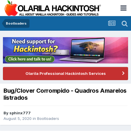
Bootloaders
Olarila Professional Hackintosh Services
Bug/Clover Corrompido - Quadros Amarelos
listrados
By
sphinx777
August 5, 2020
in
Bootloaders