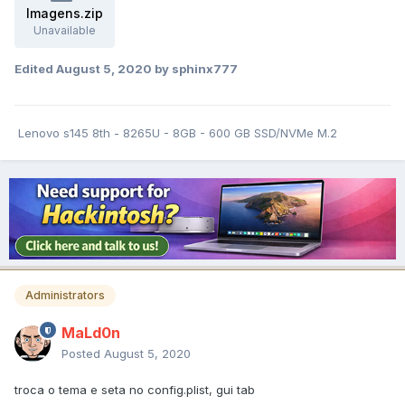
Imagens.zip
Unavailable
Edited
August 5, 2020
by sphinx777
Lenovo s145 8th - 8265U - 8GB - 600 GB SSD/NVMe M.2
Administrators
MaLd0n
Posted
August 5, 2020
troca o tema e seta no config.plist, gui tab