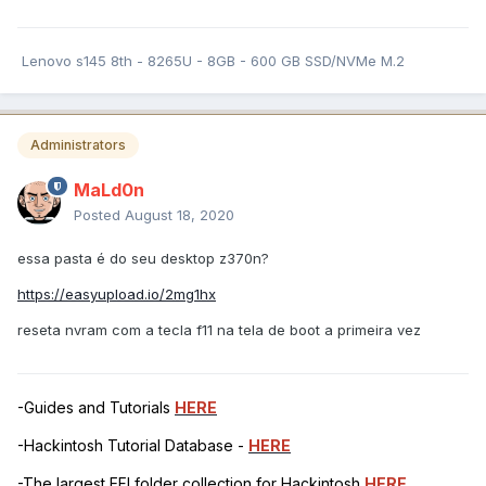
Lenovo s145 8th - 8265U - 8GB - 600 GB SSD/NVMe M.2
Administrators
MaLd0n
Posted
August 18, 2020
essa pasta é do seu desktop z370n?
https://easyupload.io/2mg1hx
reseta nvram com a tecla f11 na tela de boot a primeira vez
-Guides and Tutorials
HERE
-Hackintosh Tutorial Database -
HERE
-The largest EFI folder collection for Hackintosh
HERE