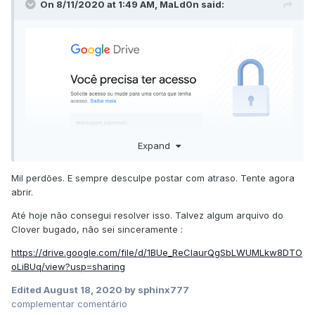
On 8/11/2020 at 1:49 AM,
MaLd0n
said:
Expand
Mil perdões. E sempre desculpe postar com atraso. Tente agora
abrir.
Até hoje não consegui resolver isso. Talvez algum arquivo do
Clover bugado, não sei sinceramente :
https://drive.google.com/file/d/1BUe_ReCIaurQgSbLWUMLkw8DTO
oLiBUq/view?usp=sharing
Edited
August 18, 2020
by sphinx777
complementar comentário