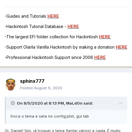
-Guides and Tutorials
HERE
-Hackintosh Tutorial Database -
HERE
-The largest EFI folder collection for Hackintosh
HERE
-Support Olarila Vanilla Hackintosh by making a donation
HERE
-Professional Hackintosh Support since 2006
HERE
sphinx777
Posted
August 6, 2020
On 8/5/2020 at 8:13 PM,
MaLd0n
said:
troca o tema e seta no config.plist, gui tab
Oi, Daniel! Sim, já troquei o tema (tentei vários) e nada. É muito