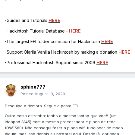
-Guides and Tutorials
HERE
-Hackintosh Tutorial Database -
HERE
-The largest EFI folder collection for Hackintosh
HERE
-Support Olarila Vanilla Hackintosh by making a donation
HERE
-Professional Hackintosh Support since 2006
HERE
sphinx777
Posted
August 10, 2020
Desculpe a demora. Segue a pasta EFI.
Outra coisa estranha: tenho o mesmo laptop que você (um
Ideapad S145) com o mesmo processador e placa de rede
(DW1560). Não consegui fazer a placa wifi funcionar de modo
algum, mas isso depois eu postarei aqui. Desde já, obrigada.