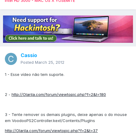
Intel HD 3000 - MAC OS X YOSEMITE
Cassio
Posted
March 25, 2012
1 - Esse vídeo não tem suporte.
2 -
http://Olarila.com/forum/viewtopic.php?f=2&t=180
3 - Tente remover os demais plugins, deixe apenas o do mouse
em VoodooPS2Controller.kext/Contents/PlugIns
http://Olarila.com/forum/viewtopic.php?f=2&t=37