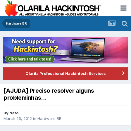
Hardware BR
Olarila Professional Hackintosh Services
[AJUDA] Preciso resolver alguns
probleminhas...
By
Nato
March 25, 2012
in
Hardware BR