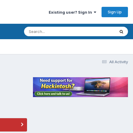
Sign Up
Existing user? Sign In
All Activity