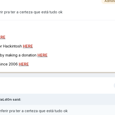
Admini
ir pra ter a certeza que está tudo ok
ERE
for Hackintosh
HERE
h by making a donation
HERE
 since 2006
HERE
aLd0n
said:
nferir pra ter a certeza que está tudo ok