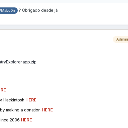
? Obrigado desde já
MaLd0n
Admini
istryExplorer.app.zip
ERE
for Hackintosh
HERE
h by making a donation
HERE
 since 2006
HERE