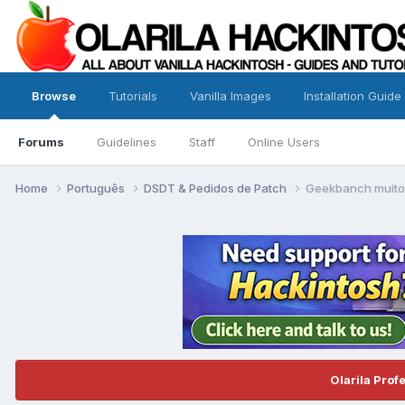
Browse
Tutorials
Vanilla Images
Installation Guide
Forums
Guidelines
Staff
Online Users
Home
Português
DSDT & Pedidos de Patch
Geekbanch muito 
Olarila Prof