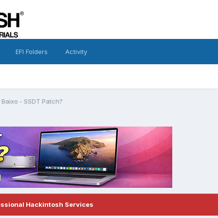
EFI Folders
Activity
Baixo - SSDT Patch?
essional Hackintosh Services