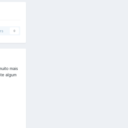
rs
0
uito mais
ste algum