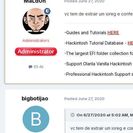
MaLd0n
Posted
June 27, 2020
vc tem de extrair um ioreg e confer
-Guides and Tutorials
HERE
Administrators
-Hackintosh Tutorial Database -
H
-The largest EFI folder collection 
-Support Olarila Vanilla Hackintos
95.4k
-Professional Hackintosh Support
bigbotijao
Posted
June 27, 2020
On 6/27/2020 at 5:02 AM,
M
vc tem de extrair um ioreg e co