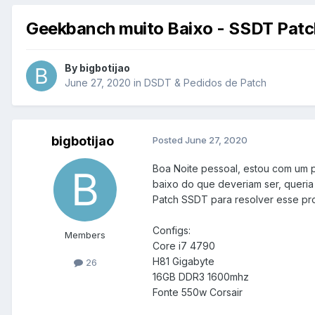
Geekbanch muito Baixo - SSDT Pat
By
bigbotijao
June 27, 2020
in
DSDT & Pedidos de Patch
bigbotijao
Posted
June 27, 2020
Boa Noite pessoal, estou com um 
baixo do que deveriam ser, queri
Patch SSDT para resolver esse p
Configs:
Members
Core i7 4790
H81 Gigabyte
26
16GB DDR3 1600mhz
Fonte 550w Corsair