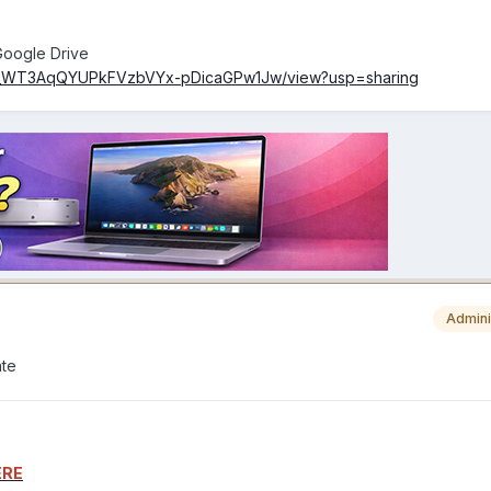
Google Drive
d/1eL_WT3AqQYUPkFVzbVYx-pDicaGPw1Jw/view?usp=sharing
Admini
nte
ERE