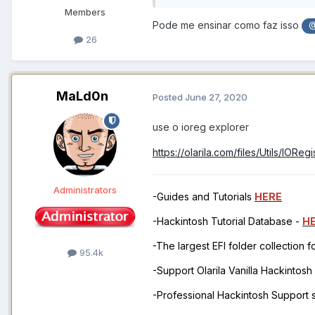
Members
Pode me ensinar como faz isso
@
26
MaLd0n
Posted
June 27, 2020
use o ioreg explorer
https://olarila.com/files/Utils/IOReg
Administrators
-Guides and Tutorials
HERE
-Hackintosh Tutorial Database -
H
-The largest EFI folder collection 
95.4k
-Support Olarila Vanilla Hackintos
-Professional Hackintosh Support