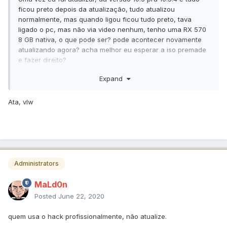
ficou preto depois da atualização, tudo atualizou
normalmente, mas quando ligou ficou tudo preto, tava
ligado o pc, mas não via video nenhum, tenho uma RX 570
8 GB nativa, o que pode ser? pode acontecer novamente
atualizando agora? acha melhor eu esperar a iso premade
e fazer direito?
Expand
OBS: eu resolvi refazendo a instalação do 0 ja na versão
10.5.4
Ata, vlw
Ta certo, é 10.6 Beta mesmo, deve ser porque ta em Beta,
normal
Administrators
MaLd0n
Posted
June 22, 2020
quem usa o hack profissionalmente, não atualize.