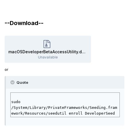
--Download--
macOSDeveloperBetaAccessUtility.dmg.zip
Unavailable
or
Quote
sudo 
/System/Library/PrivateFrameworks/Seeding.fram
ework/Resources/seedutil enroll DeveloperSeed