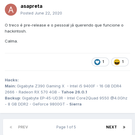
asapreta
Posted
June 22, 2020
O treco é pre-release e o pessoal já querendo que funcione o
hackintosh.
Calma.
1
1
Hacks:
Main:
Gigabyte Z390 Gaming X - Intel i5 9400F - 16 GB DDR4
2666 - Radeon RX 570 4GB -
Tahoe 26.0.1
Backup
: Gigabyte EP-45-UD3R - Intel Core2Quad 9550 @4.0Ghz
- 8 GB DDR2 - GeForce 9800GT -
Sierra
PREV
Page 1 of 5
NEXT