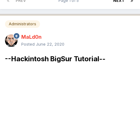
PREV
Page 1 of 5
NEXT
Administrators
MaLd0n
Posted
June 22, 2020
--Hackintosh BigSur Tutorial--