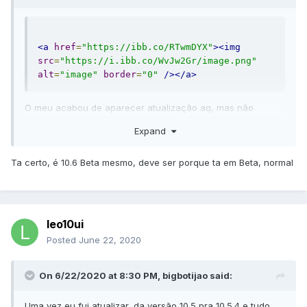
<a
href
=
"https://ibb.co/RTwmDYX"
><img
src
=
"https://i.ibb.co/WvJw2Gr/image.png"
alt
=
"image"
border
=
"0"
/></a>
O meu acabou de aparecer atualização aq, mas não
entendi uma coisa, o macOS Big Sur é a versão 11.0, mas aq
Expand
consta como macOS 10.16 Beta
Ta certo, é 10.6 Beta mesmo, deve ser porque ta em Beta, normal
leo10ui
Posted
June 22, 2020
On 6/22/2020 at 8:30 PM,
bigbotijao
said:
Uma vez eu fui atualizar, da versão 10.5 pra 10.5.4 e tudo