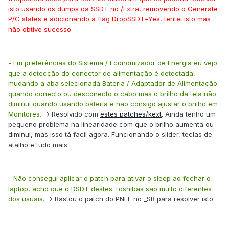
isto usando os dumps da SSDT no /Extra, removendo o Generate
P/C states e adicionando a flag DropSSDT=Yes, tentei isto mas
não obtive sucesso.
- Em preferências do Sistema / Economizador de Energia eu vejo
que a detecção do conector de alimentação é detectada,
mudando a aba selecionada Bateria / Adaptador de Alimentação
quando conecto ou desconecto o cabo mas o brilho da tela não
diminui quando usando bateria e não consigo ajustar o brilho em
Monitores.
-> Resolvido com
estes patches/kext
. Ainda tenho um
pequeno problema na linearidade com que o brilho aumenta ou
diminui, mas isso tá facil agora. Funcionando o slider, teclas de
atalho e tudo mais.
- Não consegui aplicar o patch para ativar o sleep ao fechar o
laptop, acho que o DSDT destes Toshibas são muito diferentes
dos usuais.
-> Bastou o patch do PNLF no _SB para resolver isto.