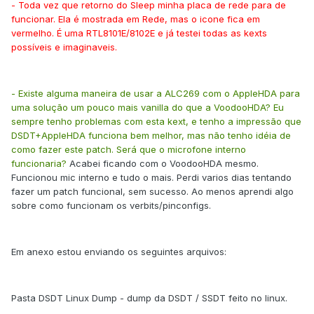
- Toda vez que retorno do Sleep minha placa de rede para de
funcionar. Ela é mostrada em Rede, mas o icone fica em
vermelho. É uma RTL8101E/8102E e já testei todas as kexts
possíveis e imaginaveis.
- Existe alguma maneira de usar a ALC269 com o AppleHDA para
uma solução um pouco mais vanilla do que a VoodooHDA? Eu
sempre tenho problemas com esta kext, e tenho a impressão que
DSDT+AppleHDA funciona bem melhor, mas não tenho idéia de
como fazer este patch. Será que o microfone interno
funcionaria?
Acabei ficando com o VoodooHDA mesmo.
Funcionou mic interno e tudo o mais. Perdi varios dias tentando
fazer um patch funcional, sem sucesso. Ao menos aprendi algo
sobre como funcionam os verbits/pinconfigs.
Em anexo estou enviando os seguintes arquivos:
Pasta DSDT Linux Dump - dump da DSDT / SSDT feito no linux.