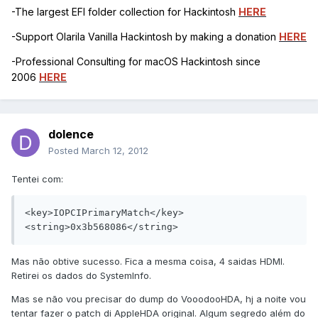
-The largest EFI folder collection for Hackintosh
HERE
-Support Olarila Vanilla Hackintosh by making a donation
HERE
-Professional Consulting for macOS Hackintosh since
2006
HERE
dolence
Posted
March 12, 2012
Tentei com:
<key>IOPCIPrimaryMatch</key>

<string>0x3b568086</string>
Mas não obtive sucesso. Fica a mesma coisa, 4 saidas HDMI.
Retirei os dados do SystemInfo.
Mas se não vou precisar do dump do VooodooHDA, hj a noite vou
tentar fazer o patch di AppleHDA original. Algum segredo além do