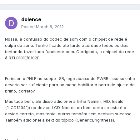
dolence
Posted
March 8, 2012
Nossa, a confusao do codec de som com o chipset de rede é
culpa do sono. Tenho ficado até tarde acordado todos os dias
tentando fazer tudo funcionar bem. Corrigindo, o chipset da rede
é RTL8101E/8102E.
Eu inseri o PNLF no scope _SB, logo abaixo do PWRB. Isso sozinho
deveria ser suficiente para ao meno habilitar a barra de ajuste do
brilho, correto?
Mas tudo bem, ale disso adicionei a linha Name (_HID, EisaId
("LCD1234")) no device LCD. Nao estou bem certo se este é o
device correto, mas tentei outros também sem nenhum sucesso.
Também adicionei a kext do tópico (GenericBrightness).