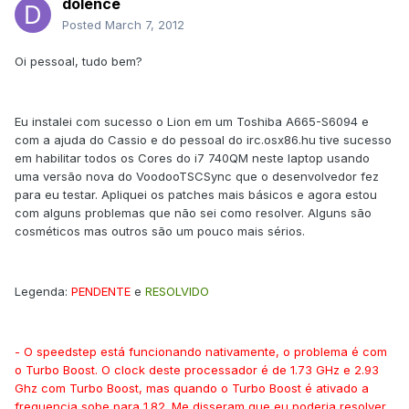
dolence
Posted
March 7, 2012
Oi pessoal, tudo bem?
Eu instalei com sucesso o Lion em um Toshiba A665-S6094 e
com a ajuda do Cassio e do pessoal do irc.osx86.hu tive sucesso
em habilitar todos os Cores do i7 740QM neste laptop usando
uma versão nova do VoodooTSCSync que o desenvolvedor fez
para eu testar. Apliquei os patches mais básicos e agora estou
com alguns problemas que não sei como resolver. Alguns são
cosméticos mas outros são um pouco mais sérios.
Legenda:
PENDENTE
e
RESOLVIDO
- O speedstep está funcionando nativamente, o problema é com
o Turbo Boost. O clock deste processador é de 1.73 GHz e 2.93
Ghz com Turbo Boost, mas quando o Turbo Boost é ativado a
frequencia sobe para 1.82. Me disseram que eu poderia resolver