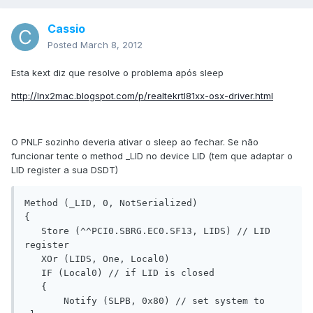
Cassio
Posted
March 8, 2012
Esta kext diz que resolve o problema após sleep
http://lnx2mac.blogspot.com/p/realtekrtl81xx-osx-driver.html
O PNLF sozinho deveria ativar o sleep ao fechar. Se não
funcionar tente o method _LID no device LID (tem que adaptar o
LID register a sua DSDT)
Method (_LID, 0, NotSerialized)

{

   Store (^^PCI0.SBRG.EC0.SF13, LIDS) // LID 
register

   XOr (LIDS, One, Local0)

   IF (Local0) // if LID is closed

   {

       Notify (SLPB, 0x80) // set system to 