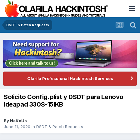
DSDT & Patch Requests
Olarila Professional Hackintosh Services
Solicito Config.plist y DSDT para Lenovo
ideapad 330S-15IKB
By
NeKxUs
June 11, 2020
in
DSDT & Patch Requests