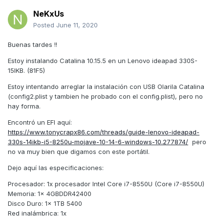
NeKxUs
Posted
June 11, 2020
Buenas tardes !!
Estoy instalando Catalina 10.15.5 en un Lenovo ideapad 330S-
15IKB.
(81F5)
Estoy intentando arreglar la instalación con USB Olarila Catalina
(config2.plist y tambien he probado con el config.plist), pero no
hay forma.
Encontró un EFI aquí:
https://www.tonycrapx86.com/threads/guide-lenovo-ideapad-
330s-14ikb-i5-8250u-mojave-10-14-6-windows-10.277874/
pero
no va muy bien que digamos con este portátil.
Dejo aquí las especificaciones:
Procesador: 1x procesador Intel Core i7-8550U (Core i7-8550U)
Memoria: 1x 4GBDDR42400
Disco Duro: 1x 1TB 5400
Red inalámbrica: 1x