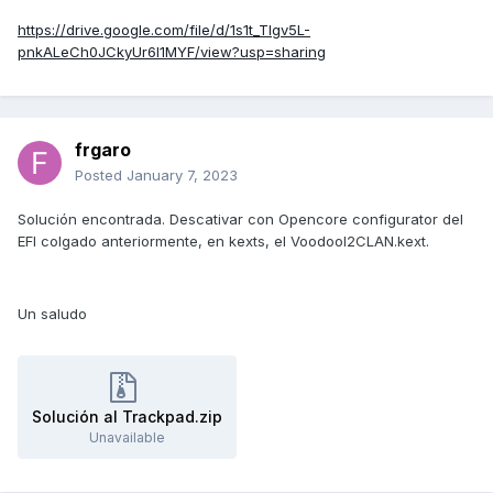
https://drive.google.com/file/d/1s1t_Tlgv5L-
pnkALeCh0JCkyUr6I1MYF/view?usp=sharing
frgaro
Posted
January 7, 2023
Solución encontrada. Descativar con Opencore configurator del
EFI colgado anteriormente, en kexts, el VoodooI2CLAN.kext.
Un saludo
Solución al Trackpad.zip
Unavailable