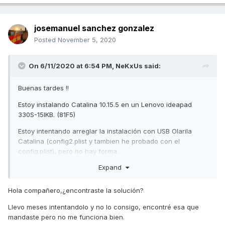
josemanuel sanchez gonzalez
Posted
November 5, 2020
On 6/11/2020 at 6:54 PM,
NeKxUs
said:
Buenas tardes !!
Estoy instalando Catalina 10.15.5 en un Lenovo ideapad
330S-15IKB.
(81F5)
Estoy intentando arreglar la instalación con USB Olarila
Catalina (config2.plist y tambien he probado con el
config.plist), pero no hay forma.
Expand
Encontró un EFI aquí:
https://www.tonycrapx86.com/threads/guide-lenovo-
ideapad-330s-14ikb-i5-8250u-mojave-10-14-6-windows-
Hola compañero,¿encontraste la solución?
10.277874/
pero no va muy bien que digamos con este
Llevo meses intentandolo y no lo consigo, encontré esa que
portátil.
mandaste pero no me funciona bien.
Dejo aquí las especificaciones: