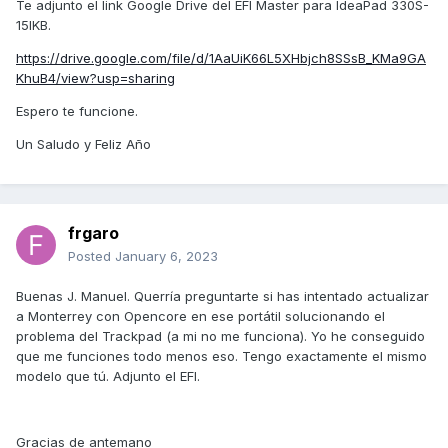
Te adjunto el link Google Drive del EFI Master para IdeaPad 330S-
15IKB.
https://drive.google.com/file/d/1AaUiK66L5XHbjch8SSsB_KMa9GA
KhuB4/view?usp=sharing
Espero te funcione.
Un Saludo y Feliz Año
frgaro
Posted
January 6, 2023
Buenas J. Manuel. Querría preguntarte si has intentado actualizar
a Monterrey con Opencore en ese portátil solucionando el
problema del Trackpad (a mi no me funciona). Yo he conseguido
que me funciones todo menos eso. Tengo exactamente el mismo
modelo que tú. Adjunto el EFI.
Gracias de antemano