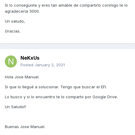
Si lo conseguiste y eres tan amable de compartirlo conmigo te lo
Procesador: 1x procesador Intel Core i7-8550U (Core i7-
agradecería 3000.
8550U)
Un saludo,
Memoria: 1x 4GBDDR42400
Disco Duro: 1x 1TB 5400
Gracias.
Red inalámbrica: 1x
Puertos: 1x 1 USB 3.1 (Tipo C )
Cámara: 1x cámara HD de 720p con micrófono de matriz
Gráficos: 1x Intel UHD 620
NeKxUs
Monitor: 15.6 HD
Posted
January 2, 2021
Ojalá pueden ayudarme con el config.plis y DSDT que vaya
acorde con este ideapad 330S-15IKB de Lenovo.
(81F5).
Hola Jose Manuel.
GRACIAS de antemano !!
Si que lo llegué a solucionar. Tengo que buscar el EFI.
Adjunto mi carpeta origin, junto con un config.plist que he
Lo busco y si lo encuentro te lo comparto por Google Drive.
encontrado pero no se si se puede mejorar.
Un Saludo!!
330s.zip
Buenas Jose Manuel.