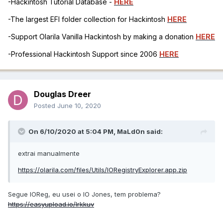
-Hackintosh Tutorial Database -
HERE
-The largest EFI folder collection for Hackintosh
HERE
-Support Olarila Vanilla Hackintosh by making a donation
HERE
-Professional Hackintosh Support since 2006
HERE
Douglas Dreer
Posted
June 10, 2020
On 6/10/2020 at 5:04 PM,
MaLd0n
said:
extrai manualmente
https://olarila.com/files/Utils/IORegistryExplorer.app.zip
Segue IOReg, eu usei o IO Jones, tem problema?
https://easyupload.io/lrkkuv