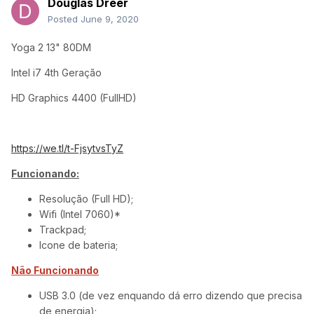
Douglas Dreer
Posted
June 9, 2020
Yoga 2 13" 80DM
Intel i7 4th Geração
HD Graphics 4400 (FullHD)
https://we.tl/t-FjsytvsTyZ
Funcionando:
Resolução (Full HD);
Wifi (Intel 7060)*
Trackpad;
Icone de bateria;
Não Funcionando
USB 3.0 (de vez enquando dá erro dizendo que precisa
de energia);