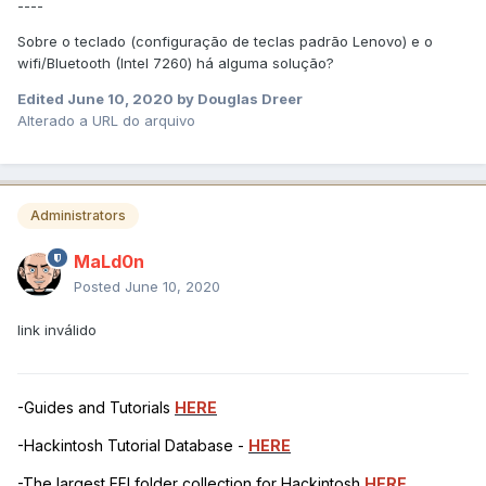
----
Sobre o teclado (configuração de teclas padrão Lenovo) e o
wifi/Bluetooth (Intel 7260) há alguma solução?
Edited
June 10, 2020
by Douglas Dreer
Alterado a URL do arquivo
Administrators
MaLd0n
Posted
June 10, 2020
link inválido
-Guides and Tutorials
HERE
-Hackintosh Tutorial Database -
HERE
-The largest EFI folder collection for Hackintosh
HERE