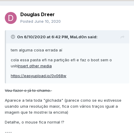
Douglas Dreer
Posted
June 10, 2020
On 6/10/2020 at 6:42 PM,
MaLd0n
said:
tem alguma coisa errada aí
cola essa pasta efi na partição efi e faz o boot sem o
usb
Insert other media
https://easyupload.io/0v068w
Vou fazer e já te chamo.
Aparece a tela toda "glichada" (parece como se eu estivesse
usando uma resolução maior, fica com vários traços igual a
imagem que te mostrei la encima)
Detalhe, o mouse fica normal !?
----