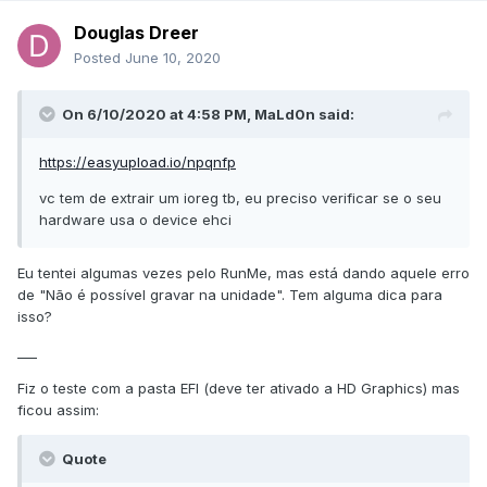
Douglas Dreer
Posted
June 10, 2020
On 6/10/2020 at 4:58 PM,
MaLd0n
said:
https://easyupload.io/npqnfp
vc tem de extrair um ioreg tb, eu preciso verificar se o seu
hardware usa o device ehci
Eu tentei algumas vezes pelo RunMe, mas está dando aquele erro
de "Não é possível gravar na unidade". Tem alguma dica para
isso?
___
Fiz o teste com a pasta EFI (deve ter ativado a HD Graphics) mas
ficou assim:
Quote