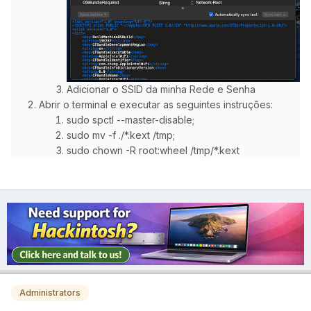
Adicionar o SSID da minha Rede e Senha
Abrir o terminal e executar as seguintes instruções:
sudo spctl --master-disable;
sudo mv -f ./*.kext /tmp;
sudo chown -R root:wheel /tmp/*.kext
Administrators