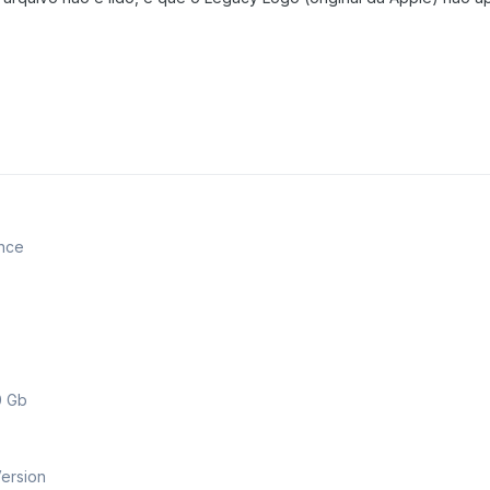
nce
0 Gb
Version