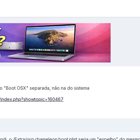
ção "Boot OSX" separada, não na do sistema
m/index.php?showtopic=160467
ndi, o /Extra/org.chameleon.boot.plist seria um "espelho" do mesm