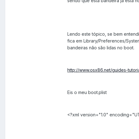
sendo que esta bandeira já está no 
Lendo este tópico, se bem entendi
fica em Library/Preferences/Syste
bandeiras não são lidas no boot.
http://www.osx86.net/guides-tutor
Eis o meu boot.plist
<?xml version="1.0" encoding="U