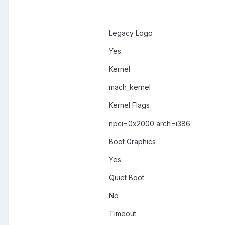
Legacy Logo
Yes
Kernel
mach_kernel
Kernel Flags
npci=0x2000 arch=i386
Boot Graphics
Yes
Quiet Boot
No
Timeout