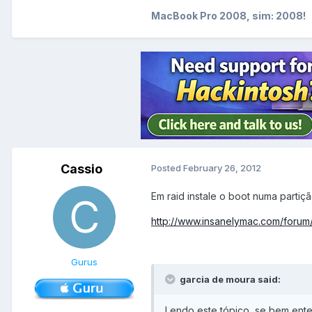
MacBook Pro 2008, sim: 2008!
Cassio
Posted
February 26, 2012
Em raid instale o boot numa parti
http://www.insanelymac.com/foru
Gurus
garcia de moura said:
Lendo este tópico, se bem ente