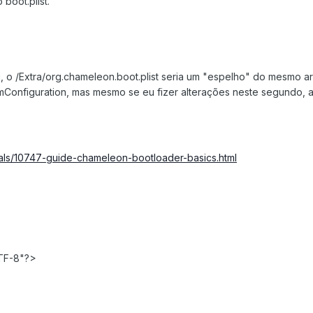
boot.plist.
, o /Extra/org.chameleon.boot.plist seria um "espelho" do mesmo a
mConfiguration, mas mesmo se eu fizer alterações neste segundo, 
ials/10747-guide-chameleon-bootloader-basics.html
TF-8"?>