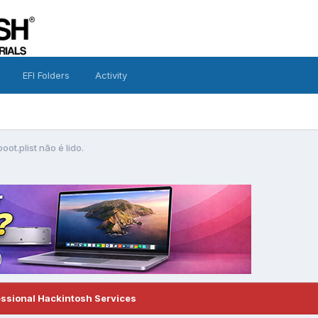
EFI Folders
Activity
ot.plist não é lido.
essional Hackintosh Services