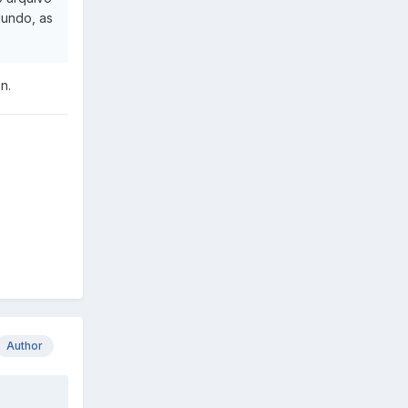
gundo, as
n.
Author