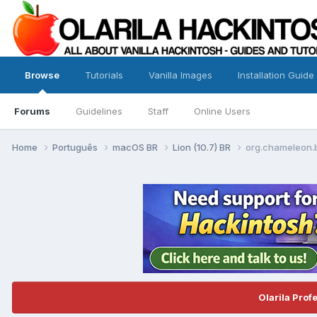
Browse
Tutorials
Vanilla Images
Installation Guide
Forums
Guidelines
Staff
Online Users
Home
Português
macOS BR
Lion (10.7) BR
org.chameleon.bo
Olarila Prof