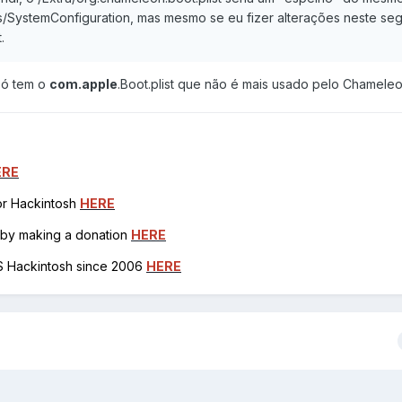
s/SystemConfiguration, mas mesmo se eu fizer alterações neste se
.
só tem o
com.apple
.Boot.plist que não é mais usado pelo Chameleo
ERE
for Hackintosh
HERE
h by making a donation
HERE
OS Hackintosh since 2006
HERE