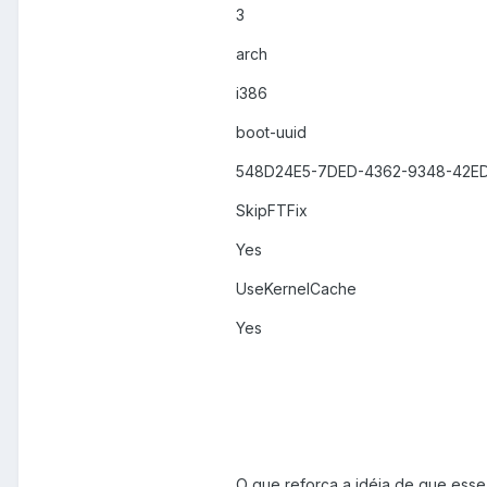
3
arch
i386
boot-uuid
548D24E5-7DED-4362-9348-42E
SkipFTFix
Yes
UseKernelCache
Yes
O que reforça a idéia de que esse