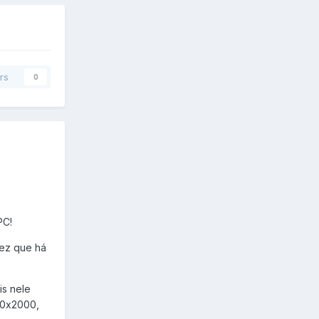
rs
0
PC!
vez que há
is nele
i=0x2000,