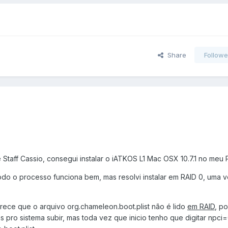
Share
Followe
Staff Cassio, consegui instalar o iATKOS L1 Mac OSX 10.7.1 no meu 
todo o processo funciona bem, mas resolvi instalar em RAID 0, uma 
arece que o arquivo org.chameleon.boot.plist não é lido
em RAID
, po
s pro sistema subir, mas toda vez que inicio tenho que digitar npc