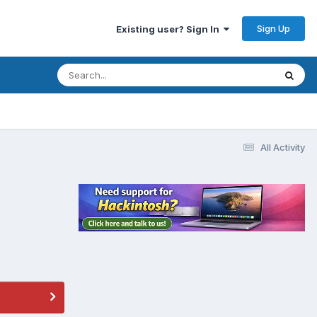
Sign Up
Existing user? Sign In
All Activity