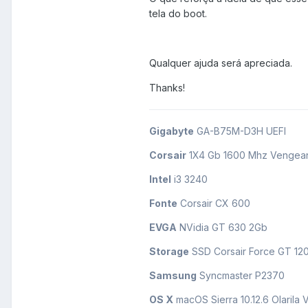
tela do boot.
Qualquer ajuda será apreciada.
Thanks!
Gigabyte
GA-B75M-D3H UEFI
Corsair
1X4 Gb 1600 Mhz Vengea
Intel
i3 3240
Fonte
Corsair CX 600
EVGA
NVidia GT 630 2Gb
Storage
SSD Corsair Force GT 12
Samsung
Syncmaster P2370
OS X
macOS Sierra 10.12.6 Olarila 