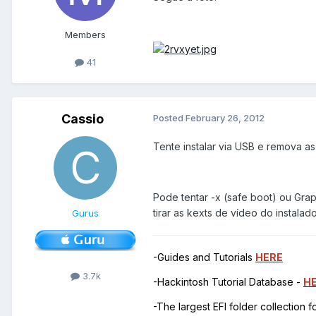
Members
41
Cassio
Posted
February 26, 2012
Tente instalar via USB e remova a
Pode tentar -x (safe boot) ou Gra
tirar as kexts de vídeo do instalad
Gurus
-Guides and Tutorials
HERE
3.7k
-Hackintosh Tutorial Database -
H
-The largest EFI folder collection 