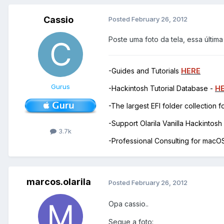
Cassio
Posted
February 26, 2012
Poste uma foto da tela, essa últi
-Guides and Tutorials
HERE
Gurus
-Hackintosh Tutorial Database -
H
-The largest EFI folder collection 
-Support Olarila Vanilla Hackintos
3.7k
-Professional Consulting for mac
marcos.olarila
Posted
February 26, 2012
Opa cassio..
Segue a foto: