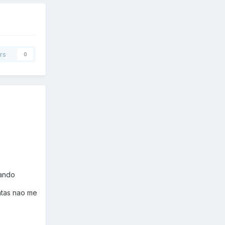
rs
0
sando
ontas nao me