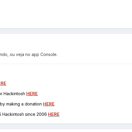
ndo, ou veja no app Console.
ERE
for Hackintosh
HERE
h by making a donation
HERE
OS Hackintosh since 2006
HERE