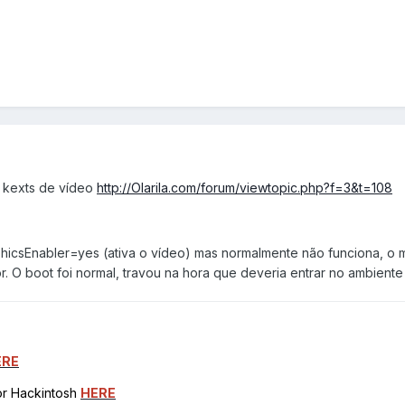
s kexts de vídeo
http://Olarila.com/forum/viewtopic.php?f=3&t=108
phicsEnabler=yes (ativa o vídeo) mas normalmente não funciona, o 
or. O boot foi normal, travou na hora que deveria entrar no ambiente 
ERE
for Hackintosh
HERE