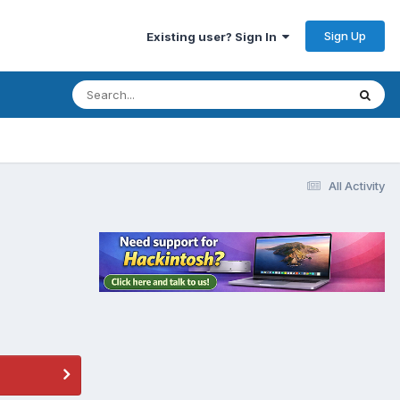
Sign Up
Existing user? Sign In
All Activity