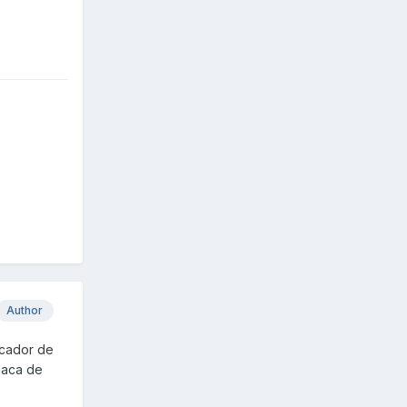
Author
icador de
placa de