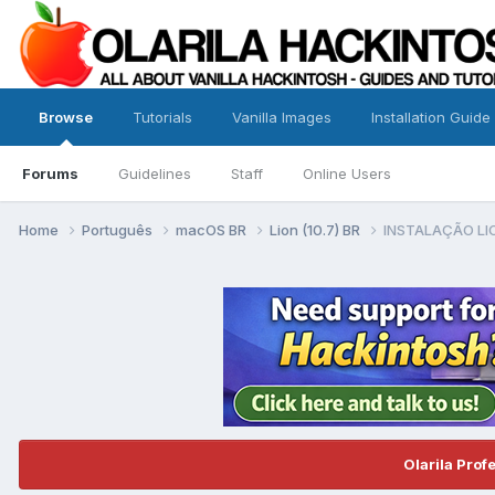
Browse
Tutorials
Vanilla Images
Installation Guide
Forums
Guidelines
Staff
Online Users
Home
Português
macOS BR
Lion (10.7) BR
INSTALAÇÃO LI
Olarila Prof