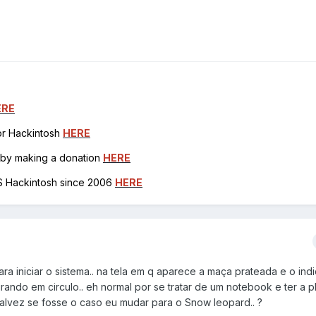
ERE
for Hackintosh
HERE
h by making a donation
HERE
OS Hackintosh since 2006
HERE
ra iniciar o sistema.. na tela em q aparece a maça prateada e o ind
irando em circulo.. eh normal por se tratar de um notebook e ter a 
talvez se fosse o caso eu mudar para o Snow leopard.. ?