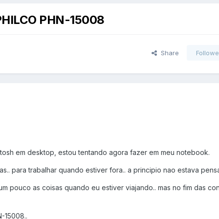
PHILCO PHN-15008
Share
Followe
ntosh em desktop, estou tentando agora fazer em meu notebook.
s.. para trabalhar quando estiver fora.. a principio nao estava pen
r um pouco as coisas quando eu estiver viajando.. mas no fim das c
-15008..