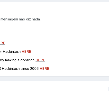
ma mensagem não diz nada.
ERE
for Hackintosh
HERE
h by making a donation
HERE
OS Hackintosh since 2006
HERE