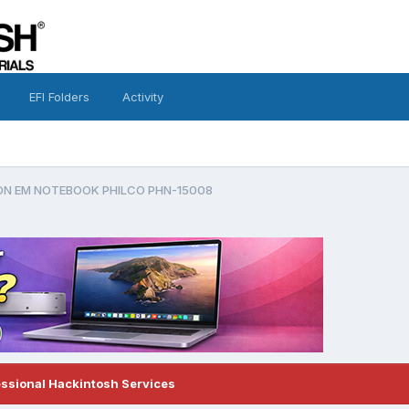
EFI Folders
Activity
ON EM NOTEBOOK PHILCO PHN-15008
essional Hackintosh Services