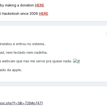
h by making a donation
HERE
OS Hackintosh since 2006
HERE
instalou e entrou no sistema...
d, nem teclado nem nadinha..
 a webcam que nao me serve pra quase nada..
ado da apple..
wtopic.php?f=3&t=728#p7471