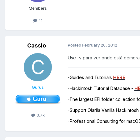
Members
41
Cassio
Posted
February 26, 2012
Use -v para ver onde está demora
-Guides and Tutorials
HERE
Gurus
-Hackintosh Tutorial Database -
H
-The largest EFI folder collection 
-Support Olarila Vanilla Hackintos
3.7k
-Professional Consulting for mac