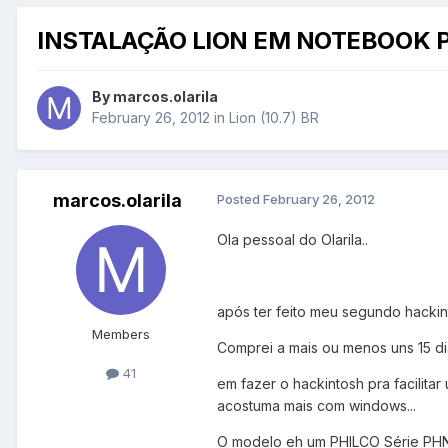
INSTALAÇÃO LION EM NOTEBOOK 
By
marcos.olarila
February 26, 2012
in
Lion (10.7) BR
marcos.olarila
Posted
February 26, 2012
Ola pessoal do Olarila..
após ter feito meu segundo hacki
Members
Comprei a mais ou menos uns 15 dia
41
em fazer o hackintosh pra facilita
acostuma mais com windows...
O modelo eh um PHILCO Série PHN