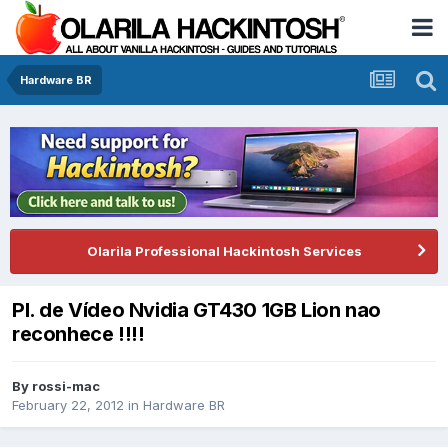
Hardware BR
Olarila Professional Hackintosh Services
Pl. de Vídeo Nvidia GT430 1GB Lion nao
reconhece !!!!
By
rossi-mac
February 22, 2012
in
Hardware BR