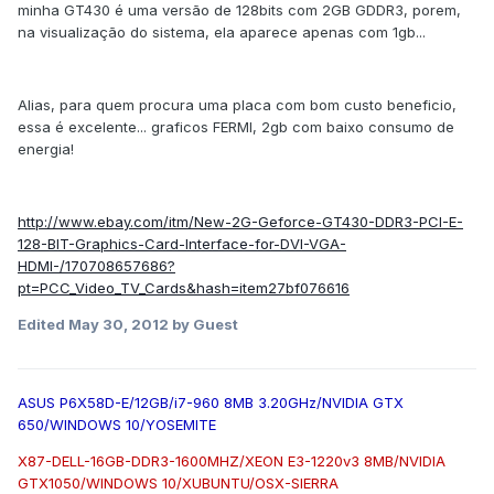
minha GT430 é uma versão de 128bits com 2GB GDDR3, porem,
na visualização do sistema, ela aparece apenas com 1gb...
Alias, para quem procura uma placa com bom custo beneficio,
essa é excelente... graficos FERMI, 2gb com baixo consumo de
energia!
http://www.ebay.com/itm/New-2G-Geforce-GT430-DDR3-PCI-E-
128-BIT-Graphics-Card-Interface-for-DVI-VGA-
HDMI-/170708657686?
pt=PCC_Video_TV_Cards&hash=item27bf076616
Edited
May 30, 2012
by Guest
ASUS P6X58D-E/12GB/i7-960 8MB 3.20GHz/NVIDIA GTX
650/WINDOWS 10/YOSEMITE
X87-DELL-16GB-DDR3-1600MHZ/XEON E3-1220v3 8MB/NVIDIA
GTX1050/WINDOWS 10/XUBUNTU/OSX-SIERRA