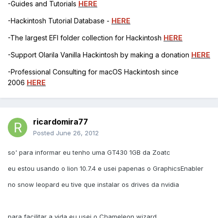
-Guides and Tutorials
HERE
-Hackintosh Tutorial Database -
HERE
-The largest EFI folder collection for Hackintosh
HERE
-Support Olarila Vanilla Hackintosh by making a donation
HERE
-Professional Consulting for macOS Hackintosh since
2006
HERE
ricardomira77
Posted
June 26, 2012
so' para informar eu tenho uma GT430 1GB da Zoatc
eu estou usando o lion 10.7.4 e usei papenas o GraphicsEnabler
no snow leopard eu tive que instalar os drives da nvidia
para facilitar a vida eu usei o Chameleon wizard