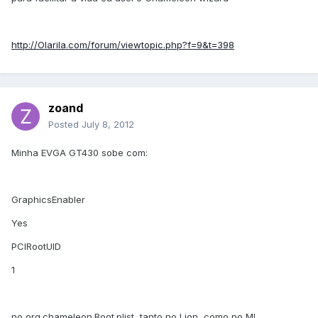
http://Olarila.com/forum/viewtopic.php?f=9&t=398
zoand
Posted
July 8, 2012
Minha EVGA GT430 sobe com:
GraphicsEnabler
Yes
PCIRootUID
1
no org.chameleon.Boot.plist, tanto no Lion, como no ML