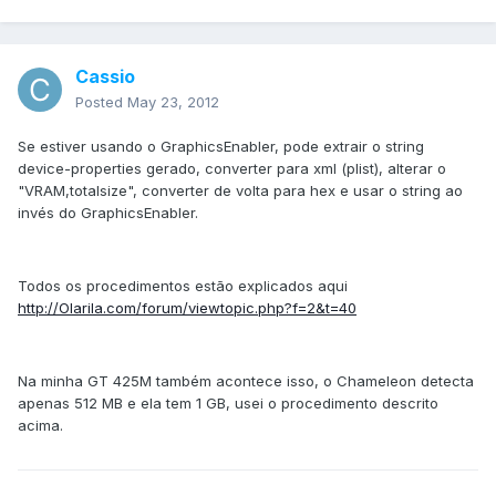
Cassio
Posted
May 23, 2012
Se estiver usando o GraphicsEnabler, pode extrair o string
device-properties gerado, converter para xml (plist), alterar o
"VRAM,totalsize", converter de volta para hex e usar o string ao
invés do GraphicsEnabler.
Todos os procedimentos estão explicados aqui
http://Olarila.com/forum/viewtopic.php?f=2&t=40
Na minha GT 425M também acontece isso, o Chameleon detecta
apenas 512 MB e ela tem 1 GB, usei o procedimento descrito
acima.