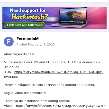
FernandoM
Posted
February 17, 2020
Atualização do caso.
Mudei na bios de CMS and UEFI OS para UEFI OS e andou mais
um pouco.
BIOS -
https://1drv.ms/u/s!AodG6UHwX_dJgthJdgTGJ2__4OUJpw?
e=811Koe
Porém a máquina reinicia sozinha após determinado ponto.
Segue vídeo das tentativas:
Tentativa de instalação com config padrão
Vídeo -
https://1drv.ms/v/s!AodG6UHwX_dJgthKxF2Zi4yCEyHZww?