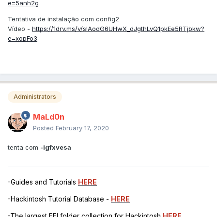
e=5anh2g
Tentativa de instalação com config2
Vídeo -
https://1drv.ms/v/s!AodG6UHwX_dJgthLvQ1pkEe5RTjbkw?
e=xopFo3
Administrators
MaLd0n
Posted
February 17, 2020
tenta com
-igfxvesa
-Guides and Tutorials
HERE
-Hackintosh Tutorial Database -
HERE
-The largest EFI folder collection for Hackintosh
HERE