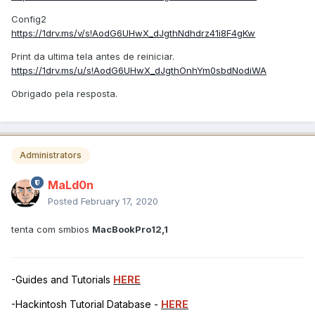
Config2
https://1drv.ms/v/s!AodG6UHwX_dJgthNdhdrz41i8F4gKw
Print da ultima tela antes de reiniciar.
https://1drv.ms/u/s!AodG6UHwX_dJgthOnhYm0sbdNodiWA
Obrigado pela resposta.
Administrators
MaLd0n
Posted
February 17, 2020
tenta com smbios
MacBookPro12,1
-Guides and Tutorials
HERE
-Hackintosh Tutorial Database -
HERE