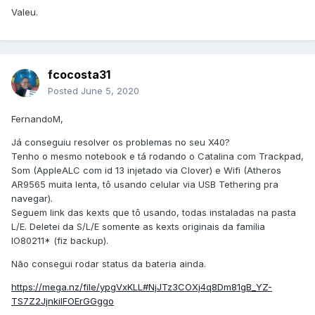
Valeu.
fcocosta31
Posted
June 5, 2020
FernandoM,
Já conseguiu resolver os problemas no seu X40?
Tenho o mesmo notebook e tá rodando o Catalina com Trackpad,
Som (AppleALC com id 13 injetado via Clover) e Wifi (Atheros
AR9565 muita lenta, tô usando celular via USB Tethering pra
navegar).
Seguem link das kexts que tô usando, todas instaladas na pasta
L/E. Deletei da S/L/E somente as kexts originais da família
IO80211* (fiz backup).
Não consegui rodar status da bateria ainda.
https://mega.nz/file/ypgVxKLL#NjJTz3COXj4q8Dm81gB_YZ-
TS7Z2JjnkilFOErGGggo