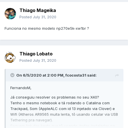
Thiago Mageika
Posted
July 31, 2020
Funciona no mesmo modelo np270e5k-xw1br ?
Thiago Lobato
Posted
July 31, 2020
On 6/5/2020 at 2:00 PM,
fcocosta31
said:
FernandoM,
Já conseguiu resolver os problemas no seu X40?
Tenho o mesmo notebook e tá rodando o Catalina com
Trackpad, Som (AppleALC com id 13 injetado via Clover) e
Wifi (Atheros AR9565 muita lenta, tô usando celular via USB
Tethering pra navegar).
Seguem link das kexts que tô usando, todas instaladas na