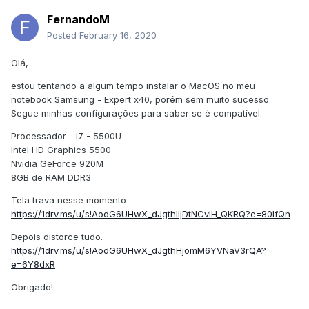
FernandoM
Posted
February 16, 2020
Olá,
estou tentando a algum tempo instalar o MacOS no meu
notebook Samsung - Expert x40, porém sem muito sucesso.
Segue minhas configurações para saber se é compatível.
Processador - i7 - 5500U
Intel HD Graphics 5500
Nvidia GeForce 920M
8GB de RAM DDR3
Tela trava nesse momento
https://1drv.ms/u/s!AodG6UHwX_dJgthIIjDtNCvIH_QKRQ?e=80IfQn
Depois distorce tudo.
https://1drv.ms/u/s!AodG6UHwX_dJgthHjomM6YVNaV3rQA?
e=6Y8dxR
Obrigado!