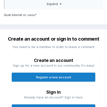
pasta L/E. Deletei da S/L/E somente as kexts originais da
Expand
família IO80211* (fiz backup).
Qual tutorial vc usou?
Não consegui rodar status da bateria ainda.
https://mega.nz/file/ypgVxKLL#NjJTz3COXj4q8Dm81gB_YZ-
TS7Z2JjnkilFOErGGggo
Create an account or sign in to comment
You need to be a member in order to leave a comment
Create an account
Sign up for a new account in our community. It's easy!
Register a new account
Sign in
Already have an account? Sign in here.