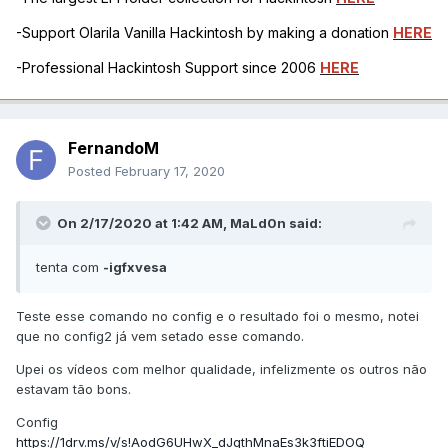
-Support Olarila Vanilla Hackintosh by making a donation
HERE
-Professional Hackintosh Support since 2006
HERE
FernandoM
Posted
February 17, 2020
On 2/17/2020 at 1:42 AM,
MaLd0n
said:
tenta com
-igfxvesa
Teste esse comando no config e o resultado foi o mesmo, notei
que no config2 já vem setado esse comando.
Upei os vídeos com melhor qualidade, infelizmente os outros não
estavam tão bons.
Config
https://1drv.ms/v/s!AodG6UHwX_dJgthMnaEs3k3ftiEDOQ