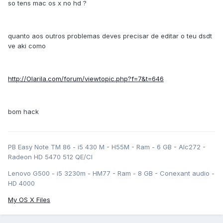
so tens mac os x no hd ?
quanto aos outros problemas deves precisar de editar o teu dsdt
ve aki como
http://Olarila.com/forum/viewtopic.php?f=7&t=646
bom hack
PB Easy Note TM 86 - i5 430 M - H55M - Ram - 6 GB - Alc272 -
Radeon HD 5470 512 QE/CI
Lenovo G500 - i5 3230m - HM77 - Ram - 8 GB - Conexant audio -
HD 4000
My OS X Files