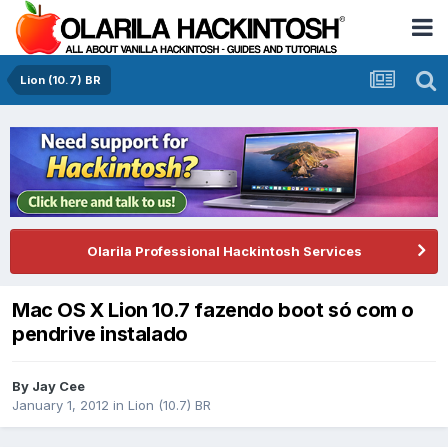
Lion (10.7) BR
Olarila Professional Hackintosh Services
Mac OS X Lion 10.7 fazendo boot só com o
pendrive instalado
By
Jay Cee
January 1, 2012
in
Lion (10.7) BR