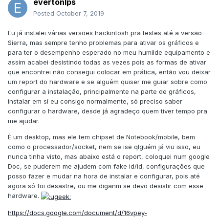
evertonlps
Posted
October 7, 2019
Eu já instalei várias versões hackintosh pra testes até a versão
Sierra, mas sempre tenho problemas para ativar os gráficos e
para ter o desempenho esperado no meu humilde equipamento e
assim acabei desistindo todas as vezes pois as formas de ativar
que encontrei não consegui colocar em prática, então vou deixar
um report do hardware e se alguém quiser me guiar sobre como
configurar a instalação, principalmente na parte de gráficos,
instalar em sí eu consigo normalmente, só preciso saber
configurar o hardware, desde já agradeço quem tiver tempo pra
me ajudar.
É um desktop, mas ele tem chipset de Notebook/mobile, bem
como o processador/socket, nem se ise qlguém já viu isso, eu
nunca tinha visto, mas abaixo está o report, coloquei num google
Doc, se puderem me ajudem com fake id/id, configurações que
posso fazer e mudar na hora de instalar e configurar, pois até
agora só foi desastre, ou me diganm se devo desistir com esse
hardware.
https://docs.google.com/document/d/16vpey-