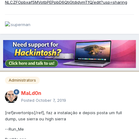
NLCZFOpbxaf5MVotbPEPpbD6QtjGtdjdymTfQ/edit?usp=sharing
Administrators
MaLd0n
Posted
October 7, 2019
[ref]evertonlps[/ref], faz a instalação e depois posta um full
dump, use sierra ou high sierra
--Run_Me