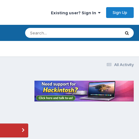
Sign Up
Existing user? Sign In
All Activity