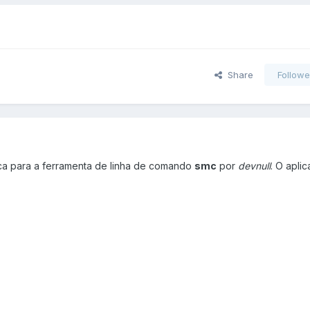
Share
Followe
ica para a ferramenta de linha de comando
smc
por
devnull
. O aplic