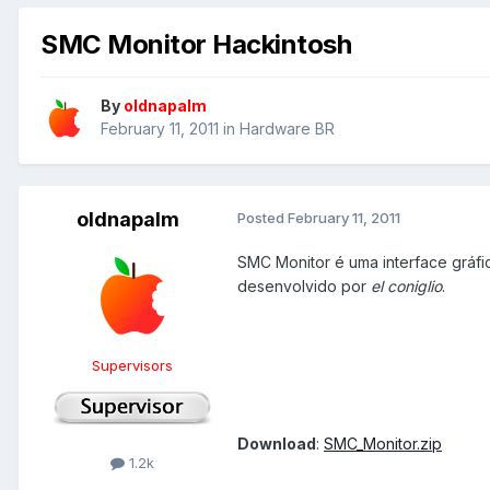
SMC Monitor Hackintosh
By
oldnapalm
February 11, 2011
in
Hardware BR
oldnapalm
Posted
February 11, 2011
SMC Monitor é uma interface gráf
desenvolvido por
el coniglio
.
Supervisors
Download
:
SMC_Monitor.zip
1.2k