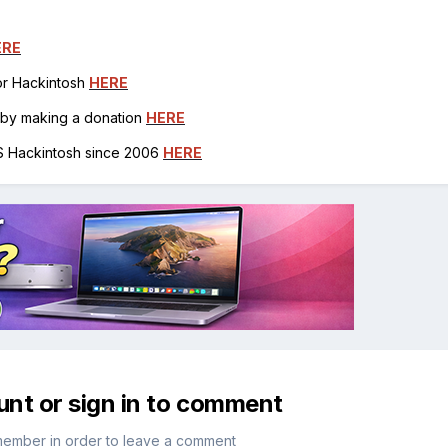
ERE
for Hackintosh
HERE
h by making a donation
HERE
OS Hackintosh since 2006
HERE
unt or sign in to comment
member in order to leave a comment