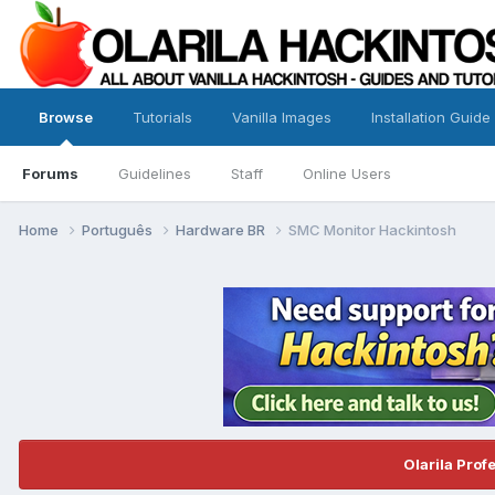
Browse
Tutorials
Vanilla Images
Installation Guide
Forums
Guidelines
Staff
Online Users
Home
Português
Hardware BR
SMC Monitor Hackintosh
Olarila Prof