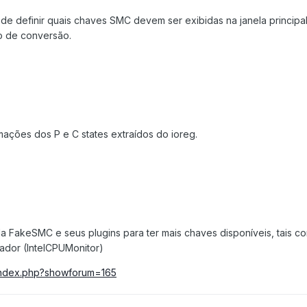
e definir quais chaves SMC devem ser exibidas na janela principal,
po de conversão.
ações dos P e C states extraídos do ioreg.
 FakeSMC e seus plugins para ter mais chaves disponíveis, tais c
ador (IntelCPUMonitor)
/index.php?showforum=165