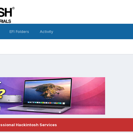
EFI Folders
Activity
essional Hackintosh Services