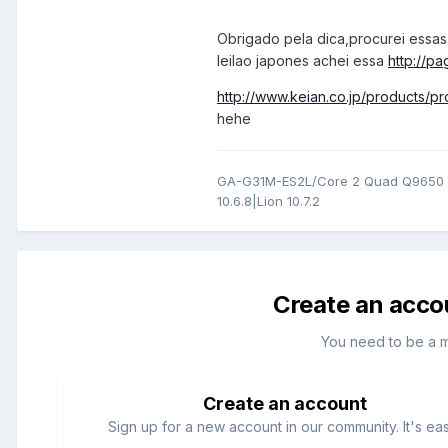
Obrigado pela dica,procurei essa
leilao japones achei essa
http://p
http://www.keian.co.jp/products/
hehe
GA-G31M-ES2L/Core 2 Quad Q9650
10.6.8|Lion 10.7.2
Create an acco
You need to be a 
Create an account
Sign up for a new account in our community. It's ea