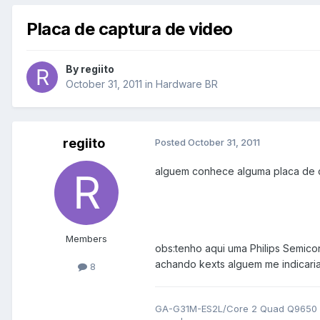
Placa de captura de video
By
regiito
October 31, 2011
in
Hardware BR
regiito
Posted
October 31, 2011
alguem conhece alguma placa de c
Members
obs:tenho aqui uma Philips Semi
achando kexts alguem me indicaria
8
GA-G31M-ES2L/Core 2 Quad Q9650