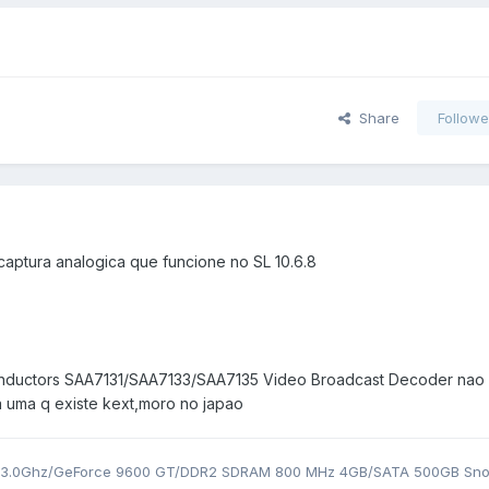
Share
Followe
aptura analogica que funcione no SL 10.6.8
conductors SAA7131/SAA7133/SAA7135 Video Broadcast Decoder nao
 uma q existe kext,moro no japao
 3.0Ghz/GeForce 9600 GT/DDR2 SDRAM 800 MHz 4GB/SATA 500GB Sn