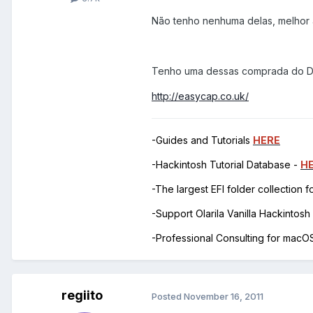
Não tenho nenhuma delas, melhor 
Tenho uma dessas comprada do De
http://easycap.co.uk/
-Guides and Tutorials
HERE
-Hackintosh Tutorial Database -
H
-The largest EFI folder collection 
-Support Olarila Vanilla Hackintos
-Professional Consulting for mac
regiito
Posted
November 16, 2011