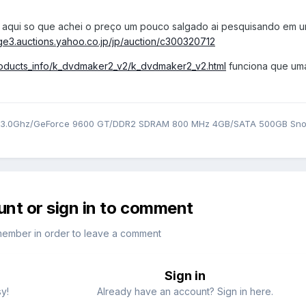
s aqui so que achei o preço um pouco salgado ai pesquisando em u
age3.auctions.yahoo.co.jp/jp/auction/c300320712
products_info/k_dvdmaker2_v2/k_dvdmaker2_v2.html
funciona que uma
 3.0Ghz/GeForce 9600 GT/DDR2 SDRAM 800 MHz 4GB/SATA 500GB Sn
unt or sign in to comment
member in order to leave a comment
Sign in
sy!
Already have an account? Sign in here.