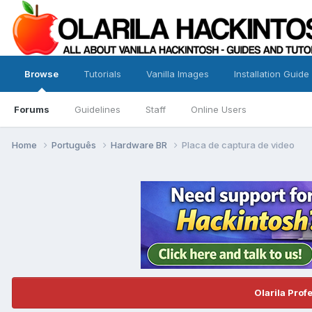
Browse
Tutorials
Vanilla Images
Installation Guide
Forums
Guidelines
Staff
Online Users
Home
Português
Hardware BR
Placa de captura de video
Olarila Prof