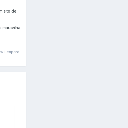
m site de
 maravilha
ow Leopard