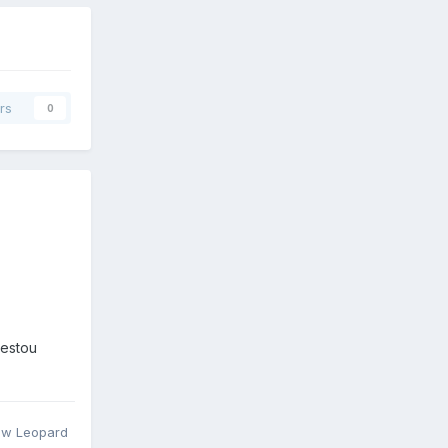
rs
0
 estou
ow Leopard