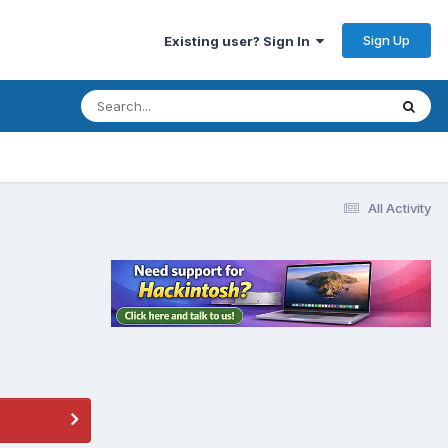
Sign Up
Existing user? Sign In
All Activity