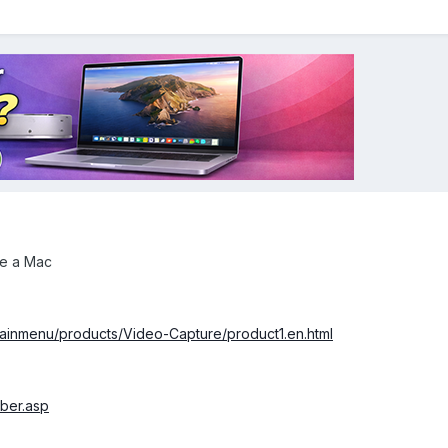
te a Mac
mainmenu/products/Video-Capture/product1.en.html
ber.asp