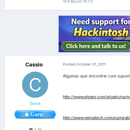
10.6.8|Lion 10.7.2
Cassio
Posted
October 31, 2011
Algumas que encontrei com supor
http://www.elgato.com/elgato/na/
Gurus
http://www.geniatech.com/pa/igrab
3.7k