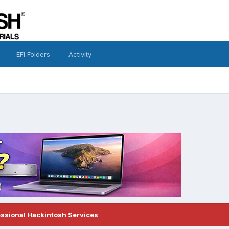
EFI Folders
Activity
essional Hackintosh Services