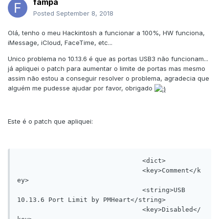
fampa
Posted
September 8, 2018
Olá, tenho o meu Hackintosh a funcionar a 100%, HW funciona,
iMessage, iCloud, FaceTime, etc...
Unico problema no 10.13.6 é que as portas USB3 não funcionam...
já apliquei o patch para aumentar o limite de portas mas mesmo
assim não estou a conseguir resolver o problema, agradecia que
alguém me pudesse ajudar por favor, obrigado
Este é o patch que apliquei:
				<dict>

				<key>Comment</k
ey>

				<string>USB 
10.13.6 Port Limit by PMHeart</string>

				<key>Disabled</