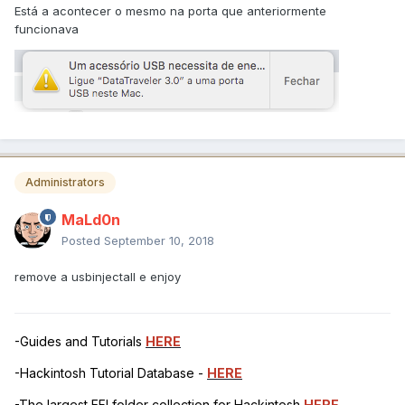
Está a acontecer o mesmo na porta que anteriormente
funcionava
Administrators
MaLd0n
Posted
September 10, 2018
remove a usbinjectall e enjoy
-Guides and Tutorials
HERE
-Hackintosh Tutorial Database -
HERE
-The largest EFI folder collection for Hackintosh
HERE