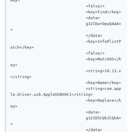
key>

				<false/>

				<key>Find</key>

				<data>

				g32IDw+DpwQAAA=
=

				</data>

				<key>InfoPlistP
atch</key>

				<false/>

				<key>MatchOS</k
ey>

				<string>10.13.x
</string>

				<key>Name</key>

				<string>com.app
le.driver.usb.AppleUSBXHCI</string>

				<key>Replace</k
ey>

				<data>

				g32ID5CQkJCQkA=
=

				</data>
