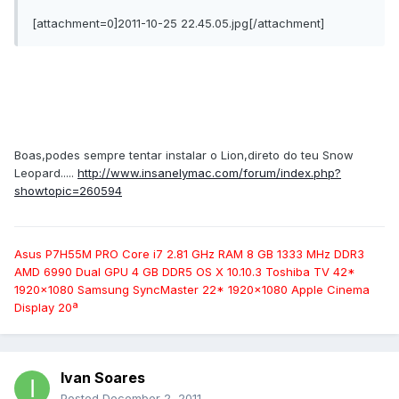
[attachment=0]2011-10-25 22.45.05.jpg[/attachment]
Boas,podes sempre tentar instalar o Lion,direto do teu Snow
Leopard.....
http://www.insanelymac.com/forum/index.php?
showtopic=260594
Asus P7H55M PRO Core i7 2.81 GHz RAM 8 GB 1333 MHz DDR3
AMD 6990 Dual GPU 4 GB DDR5 OS X 10.10.3 Toshiba TV 42*
1920x1080 Samsung SyncMaster 22* 1920x1080 Apple Cinema
Display 20ª
Ivan Soares
Posted
December 2, 2011