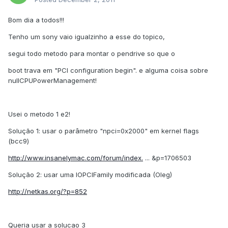
Bom dia a todos!!!
Tenho um sony vaio igualzinho a esse do topico,
segui todo metodo para montar o pendrive so que o
boot trava em "PCI configuration begin". e alguma coisa sobre
nullCPUPowerManagement!
Usei o metodo 1 e2!
Solução 1: usar o parâmetro "npci=0x2000" em kernel flags
(bcc9)
http://www.insanelymac.com/forum/index.
... &p=1706503
Solução 2: usar uma IOPCIFamily modificada (Oleg)
http://netkas.org/?p=852
Queria usar a solucao 3