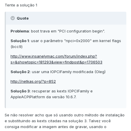
Tente a solução 1
Quote
Problema
: boot trava em "PCI configuration begin".
Solução 1
: usar o parâmetro "npci=0x2000" em kernel flags
(bcc9)
http://www.insanelymac.com/forum/index.php?
s=&showtopic=181293&view=findpost&p=1706503
Solução 2
: usar uma IOPCIFamily modificada (Oleg)
http://netkas.org/?p=852
Solução 3
: recuperar as kexts IOPCIFamily e
AppleACPIPlatform da versão 10.6.7.
Se não resolver acho que só usando outro método de instalação
e substituindo as kexts citadas na solução 3. Talvez você
consiga modificar a imagem antes de gravar, usando o