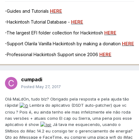
-Guides and Tutorials
HERE
-Hackintosh Tutorial Database -
HERE
-The largest EFI folder collection for Hackintosh
HERE
-Support Olarila Vanilla Hackintosh by making a donation
HERE
-Professional Hackintosh Support since 2006
HERE
cumpadi
Posted
May 27, 2017
Olá MaLdOn, tudo blz? Obrigado pela resposta e pela ajuda tão
rápida!
Lembra do aplicativo (DSDT auto-patcher) que vc
criou ? Pois é, eu ainda tenho ele mas infelizmente ele não roda
nas versões + atuais como El cap ou Sierra, uma pena pois esse
aplicativo é show
Já tava me esquecendo, usando o
SMbios do iMac 14.2 eu consigo ter o gerenciamento de energia?
Qto ao iMessage e FaceTime, eu comprei uma placa wifi do iMac