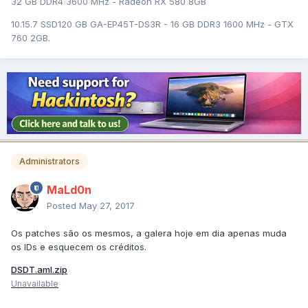
32 GB DDR4 3600 MHz - Radeon RX 580 8GB
10.15.7 SSD120 GB GA-EP45T-DS3R - 16 GB DDR3 1600 MHz - GTX
760 2GB.
Administrators
MaLd0n
Posted
May 27, 2017
Os patches são os mesmos, a galera hoje em dia apenas muda
os IDs e esquecem os créditos.
DSDT.aml.zip
Unavailable