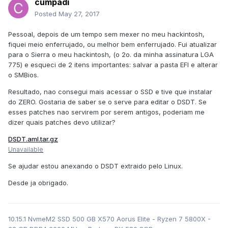
cumpadi
Posted
May 27, 2017
Pessoal, depois de um tempo sem mexer no meu hackintosh,
fiquei meio enferrujado, ou melhor bem enferrujado. Fui atualizar
para o Sierra o meu hackintosh, (o 2o. da minha assinatura LGA
775) e esqueci de 2 itens importantes: salvar a pasta EFI e alterar
o SMBios.
Resultado, nao consegui mais acessar o SSD e tive que instalar
do ZERO. Gostaria de saber se o serve para editar o DSDT. Se
esses patches nao servirem por serem antigos, poderiam me
dizer quais patches devo utilizar?
DSDT.aml.tar.gz
Unavailable
Se ajudar estou anexando o DSDT extraido pelo Linux.
Desde ja obrigado.
10.15.1 NvmeM2 SSD 500 GB X570 Aorus Elite - Ryzen 7 5800X -