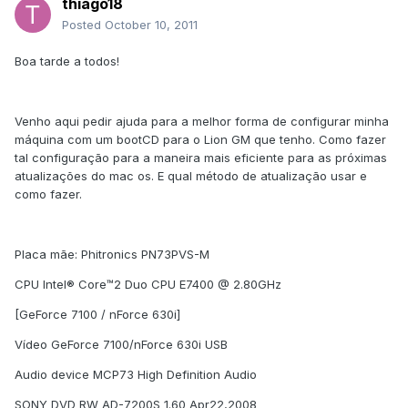
thiago18
Posted
October 10, 2011
Boa tarde a todos!
Venho aqui pedir ajuda para a melhor forma de configurar minha
máquina com um bootCD para o Lion GM que tenho. Como fazer
tal configuração para a maneira mais eficiente para as próximas
atualizações do mac os. E qual método de atualização usar e
como fazer.
Placa mãe: Phitronics PN73PVS-M
CPU Intel® Core™2 Duo CPU E7400 @ 2.80GHz
[GeForce 7100 / nForce 630i]
Vídeo GeForce 7100/nForce 630i USB
Audio device MCP73 High Definition Audio
SONY DVD RW AD-7200S 1.60 Apr22,2008