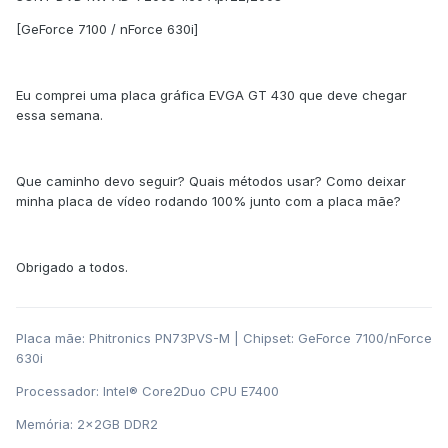
[GeForce 7100 / nForce 630i]
Eu comprei uma placa gráfica EVGA GT 430 que deve chegar
essa semana.
Que caminho devo seguir? Quais métodos usar? Como deixar
minha placa de vídeo rodando 100% junto com a placa mãe?
Obrigado a todos.
Placa mãe: Phitronics PN73PVS-M | Chipset: GeForce 7100/nForce
630i
Processador: Intel® Core2Duo CPU E7400
Memória: 2x2GB DDR2