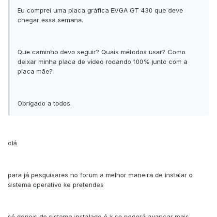
Eu comprei uma placa gráfica EVGA GT 430 que deve
chegar essa semana.
Que caminho devo seguir? Quais métodos usar? Como
deixar minha placa de vídeo rodando 100% junto com a
placa mãe?
Obrigado a todos.
olá
para já pesquisares no forum a melhor maneira de instalar o
sistema operativo ke pretendes
só depois do sistema instalado é k se poderá avançar mais