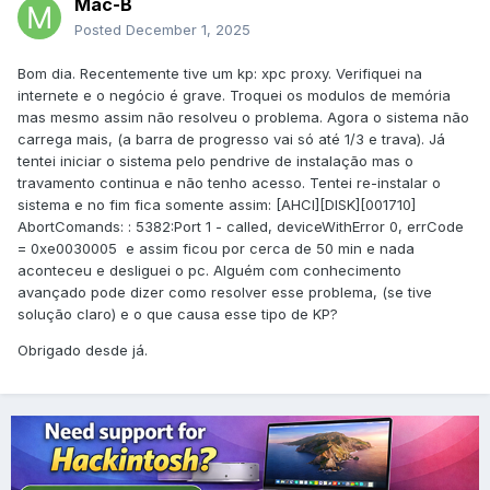
Mac-B
Posted
December 1, 2025
Bom dia. Recentemente tive um kp: xpc proxy. Verifiquei na
internete e o negócio é grave. Troquei os modulos de memória
mas mesmo assim não resolveu o problema. Agora o sistema não
carrega mais, (a barra de progresso vai só até 1/3 e trava). Já
tentei iniciar o sistema pelo pendrive de instalação mas o
travamento continua e não tenho acesso. Tentei re-instalar o
sistema e no fim fica somente assim: [AHCI][DISK][001710]
AbortComands: : 5382:Port 1 - called, deviceWithError 0, errCode
= 0xe0030005 e assim ficou por cerca de 50 min e nada
aconteceu e desliguei o pc. Alguém com conhecimento
avançado pode dizer como resolver esse problema, (se tive
solução claro) e o que causa esse tipo de KP?
Obrigado desde já.