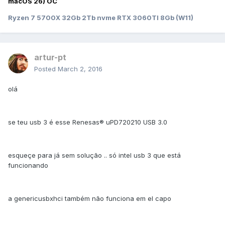
macOS 26) OC
Ryzen 7 5700X 32Gb 2Tb nvme RTX 3060TI 8Gb (W11)
artur-pt
Posted
March 2, 2016
olá
se teu usb 3 é esse Renesas® uPD720210 USB 3.0
esqueçe para já sem solução .. só intel usb 3 que está
funcionando
a genericusbxhci também não funciona em el capo