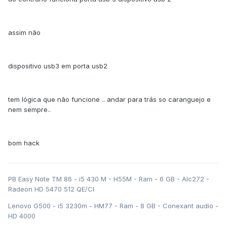
assim não
dispositivo usb3 em porta usb2
tem lógica que não funcione .. andar para trás so caranguejo e
nem sempre..
bom hack
PB Easy Note TM 86 - i5 430 M - H55M - Ram - 6 GB - Alc272 -
Radeon HD 5470 512 QE/CI
Lenovo G500 - i5 3230m - HM77 - Ram - 8 GB - Conexant audio -
HD 4000