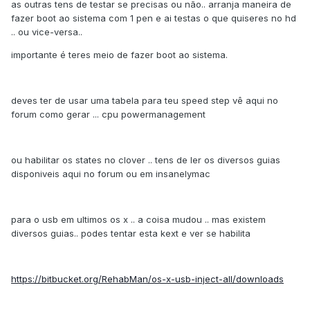
as outras tens de testar se precisas ou não.. arranja maneira de
fazer boot ao sistema com 1 pen e ai testas o que quiseres no hd
.. ou vice-versa..
importante é teres meio de fazer boot ao sistema.
deves ter de usar uma tabela para teu speed step vê aqui no
forum como gerar ... cpu powermanagement
ou habilitar os states no clover .. tens de ler os diversos guias
disponiveis aqui no forum ou em insanelymac
para o usb em ultimos os x .. a coisa mudou .. mas existem
diversos guias.. podes tentar esta kext e ver se habilita
https://bitbucket.org/RehabMan/os-x-usb-inject-all/downloads