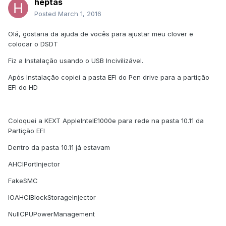
heptas
Posted
March 1, 2016
Olá, gostaria da ajuda de vocês para ajustar meu clover e
colocar o DSDT
Fiz a Instalação usando o USB Incivilizável.
Após Instalação copiei a pasta EFI do Pen drive para a partição
EFI do HD
Coloquei a KEXT AppleIntelE1000e para rede na pasta 10.11 da
Partição EFI
Dentro da pasta 10.11 já estavam
AHCIPortInjector
FakeSMC
IOAHCIBlockStorageInjector
NullCPUPowerManagement