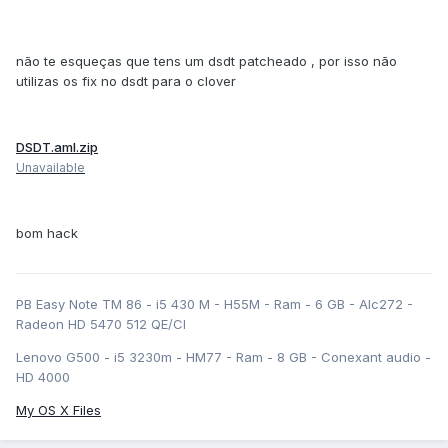
não te esqueças que tens um dsdt patcheado , por isso não
utilizas os fix no dsdt para o clover
DSDT.aml.zip
Unavailable
bom hack
PB Easy Note TM 86 - i5 430 M - H55M - Ram - 6 GB - Alc272 -
Radeon HD 5470 512 QE/CI
Lenovo G500 - i5 3230m - HM77 - Ram - 8 GB - Conexant audio -
HD 4000
My OS X Files