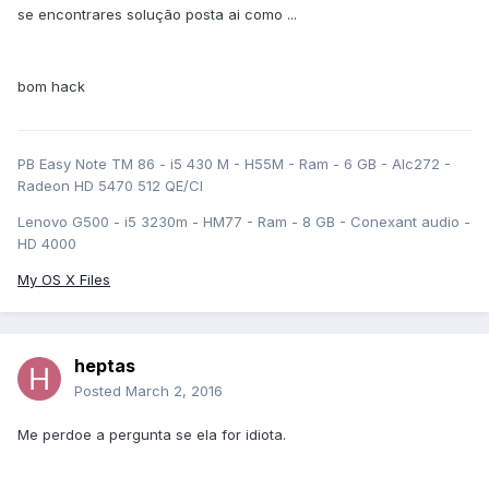
se encontrares solução posta ai como ...
bom hack
PB Easy Note TM 86 - i5 430 M - H55M - Ram - 6 GB - Alc272 -
Radeon HD 5470 512 QE/CI
Lenovo G500 - i5 3230m - HM77 - Ram - 8 GB - Conexant audio -
HD 4000
My OS X Files
heptas
Posted
March 2, 2016
Me perdoe a pergunta se ela for idiota.