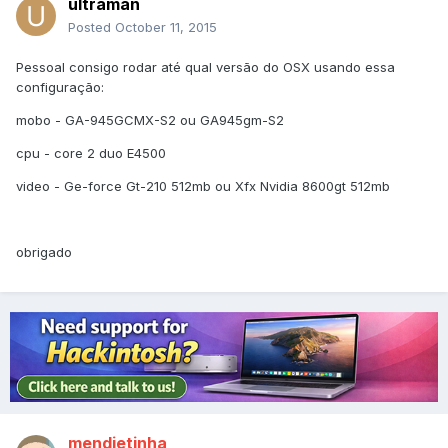
ultraman
Posted
October 11, 2015
Pessoal consigo rodar até qual versão do OSX usando essa
configuração:
mobo - GA-945GCMX-S2 ou GA945gm-S2
cpu - core 2 duo E4500
video - Ge-force Gt-210 512mb ou Xfx Nvidia 8600gt 512mb
obrigado
mendietinha