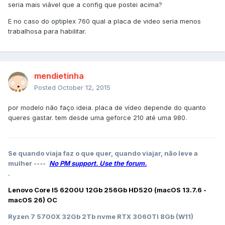
seria mais viável que a config que postei acima?
E no caso do optiplex 760 qual a placa de video seria menos
trabalhosa para habilitar.
mendietinha
Posted
October 12, 2015
por modelo não faço ideia. placa de vídeo depende do quanto
queres gastar. tem desde uma geforce 210 até uma 980.
Se quando viaja faz o que quer, quando viajar, não leve a
mulher ----
No PM support. Use the forum.
.
Lenovo Core I5 6200U 12Gb 256Gb HD520 (macOS 13.7.6 -
macOS 26) OC
Ryzen 7 5700X 32Gb 2Tb nvme RTX 3060TI 8Gb (W11)