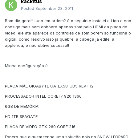
kackitus
Posted
September 23, 2011
Bom dia geral!! tudo em ordem? é o seguinte Instalei o Lion e nao
consigo mais som onboard apenas som pelo HDMI da placa de
video, ele ate aparece os controles de som porem so funciona o
digital, como resolvo isso ja quebrei a cabeça ja editei a
applehda, e nao obtive sucesso!!
Minha configuração é
PLACA MÃE GIGABYTE GA-EX58-UD5 REV F12
PROCESSADOR INTEL CORE I7 920 1366
6GB DE MEMÓRIA
HD 1TB SEAGATE
PLACA DE VIDEO GTX 260 CORE 216
Espero que alguem tenha uma solução pois no SNOW LEOPARD