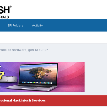
EFI Folders
Activity
rade de hardware, gen 10 ou 13?
essional Hackintosh Services