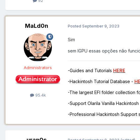
92
MaLd0n
Posted
September 9, 2023
Sim
sem IGPU essas opções não func
Administrators
-Guides and Tutorials
HERE
-Hackintosh Tutorial Database -
H
-The largest EFI folder collection 
95.4k
-Support Olarila Vanilla Hackintos
-Professional Hackintosh Support
uran0s