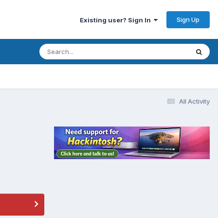
Sign Up
Existing user? Sign In
All Activity