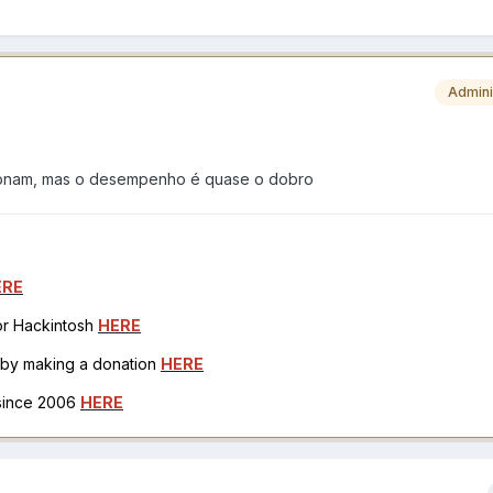
Admini
ionam, mas o desempenho é quase o dobro
ERE
for Hackintosh
HERE
h by making a donation
HERE
 since 2006
HERE