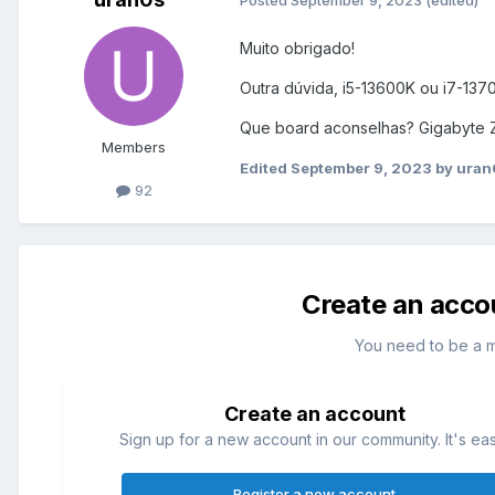
Posted
September 9, 2023
(edited)
Muito obrigado!
Outra dúvida, i5-13600K ou i7-137
Que board aconselhas? Gigabyte 
Members
Edited
September 9, 2023
by uran
92
Create an acco
You need to be a 
Create an account
Sign up for a new account in our community. It's ea
Register a new account