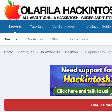
Browse
Tutorials
Vanilla Images
Installation Guide
Forums
Guidelines
Staff
Online Users
Home
Português
Hardware BR
Desktop BR
Ajuda para upg
Olarila Prof