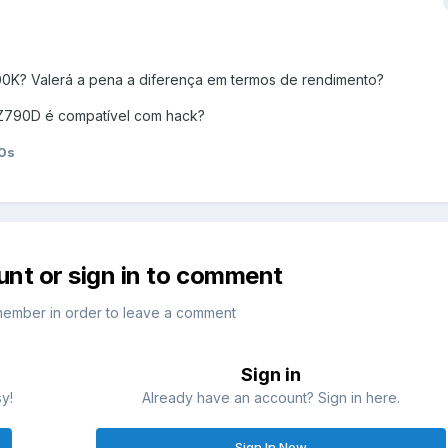
00K? Valerá a pena a diferença em termos de rendimento?
Z790D é compatível com hack?
0s
unt or sign in to comment
member in order to leave a comment
Sign in
sy!
Already have an account? Sign in here.
Sign In Now