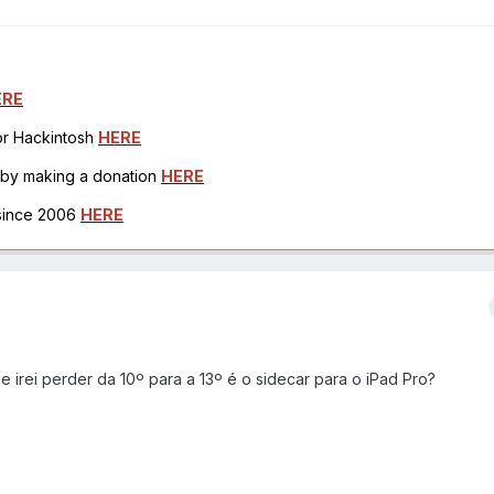
ERE
for Hackintosh
HERE
h by making a donation
HERE
 since 2006
HERE
e irei perder da 10º para a 13º é o sidecar para o iPad Pro?