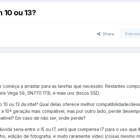
 10 ou 13?
Share
Followe
e começa a arrastar para as tarefas que necessito. Restantes comp
e Vega 56, SN770 1TB, e mais uns discos SSD.
o 10 ou 13 da intel? Qual delas oferece melhor compatibilidade/d
 a 10ª geração mais compatível, mas por outro lado, perde desem
patível? Em caso de não ser, onde perde?
vida seria entre o I5 ou I7, será que compensa I7 para o uso que lh
ho, edição de fotografia, e muito raramente vídeo (coisas mesmo m