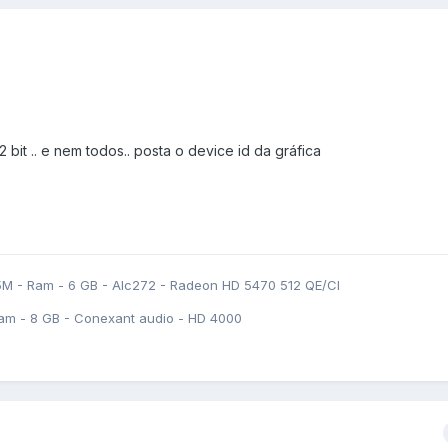
bit .. e nem todos.. posta o device id da gráfica
5M - Ram - 6 GB - Alc272 - Radeon HD 5470 512 QE/CI
am - 8 GB - Conexant audio - HD 4000