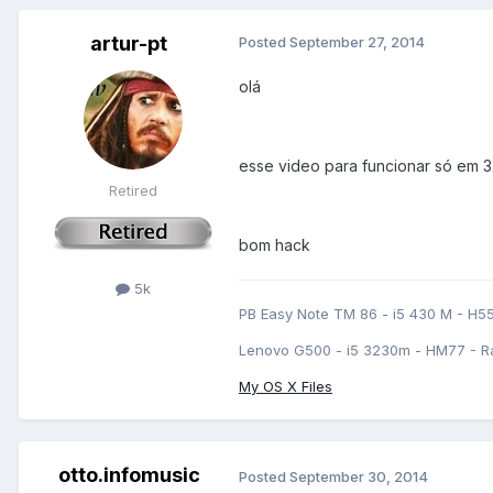
artur-pt
Posted
September 27, 2014
olá
esse video para funcionar só em 32 
Retired
bom hack
5k
PB Easy Note TM 86 - i5 430 M - H5
Lenovo G500 - i5 3230m - HM77 - R
My OS X Files
otto.infomusic
Posted
September 30, 2014