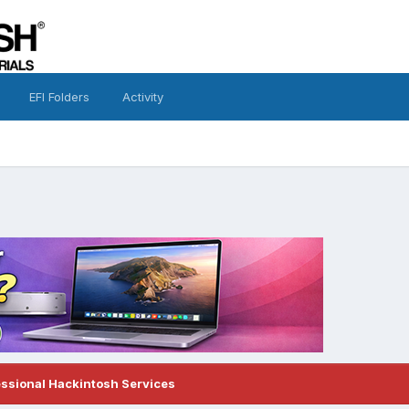
EFI Folders
Activity
essional Hackintosh Services