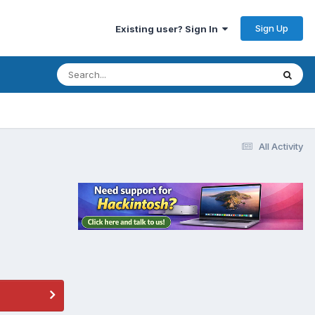
Sign Up
Existing user? Sign In
All Activity