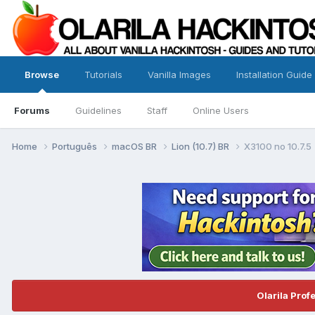
Browse
Tutorials
Vanilla Images
Installation Guide
Forums
Guidelines
Staff
Online Users
Home
Português
macOS BR
Lion (10.7) BR
X3100 no 10.7.5
Olarila Prof