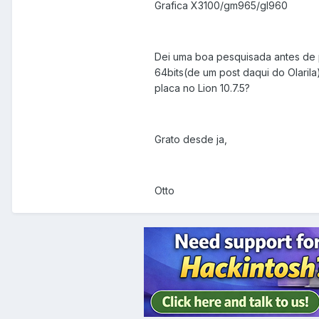
Grafica X3100/gm965/gl960
Dei uma boa pesquisada antes de p
64bits(de um post daqui do Olarila)
placa no Lion 10.7.5?
Grato desde ja,
Otto