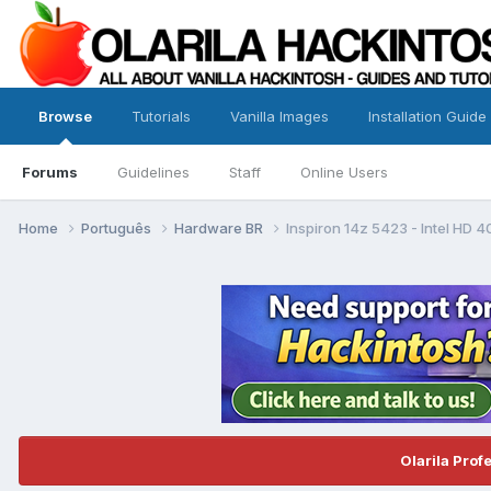
Browse
Tutorials
Vanilla Images
Installation Guide
Forums
Guidelines
Staff
Online Users
Home
Português
Hardware BR
Inspiron 14z 5423 - Intel HD 
Olarila Prof