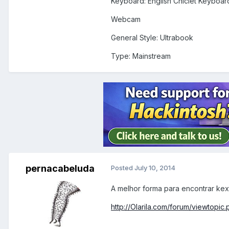
Keyboard: English Chiclet Keyboar
Webcam
General Style: Ultrabook
Type: Mainstream
pernacabeluda
Posted
July 10, 2014
A melhor forma para encontrar kex
http://Olarila.com/forum/viewtopi