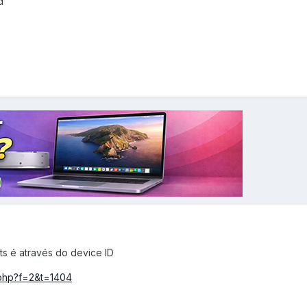
d
ts é através do device ID
c.php?f=2&t=1404