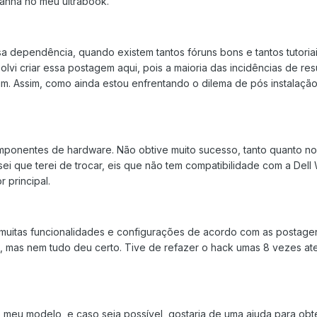
canha no meu ultrabook.
sa dependência, quando existem tantos fóruns bons e tantos tutoria
esolvi criar essa postagem aqui, pois a maioria das incidências de re
m. Assim, como ainda estou enfrentando o dilema de pós instalaçã
onentes de hardware. Não obtive muito sucesso, tanto quanto no
sei que terei de trocar, eis que não tem compatibilidade com a Dell 
r principal.
i muitas funcionalidades e configurações de acordo com as postag
eu, mas nem tudo deu certo. Tive de refazer o hack umas 8 vezes at
 meu modelo, e caso seja possível, gostaria de uma ajuda para obt