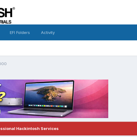
EFI Folders
Activity
4000
essional Hackintosh Services