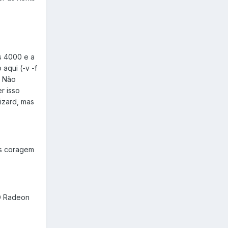
s 4000 e a
aqui (-v -f
. Não
r isso
izard, mas
os coragem
MD Radeon