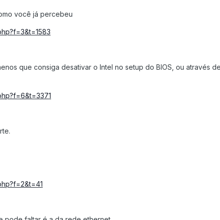
 como você já percebeu
c.php?f=3&t=1583
enos que consiga desativar o Intel no setup do BIOS, ou através d
c.php?f=6&t=3371
rte.
.php?f=2&t=41
 pode faltar é a da rede ethernet.