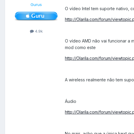
Gurus
O vídeo Intel tem suporte nativo,
http://Olarila.com/forum/viewtopi
4.9k
O vídeo AMD não vai funcionar a m
mod como este
http://Olarila.com/forum/viewtopi
A wireless realmente não tem supo
Áudio
http://Olarila.com/forum/viewtopic
No mais, acho que a única kext que