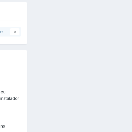
rs
0
meu
instalador
uns