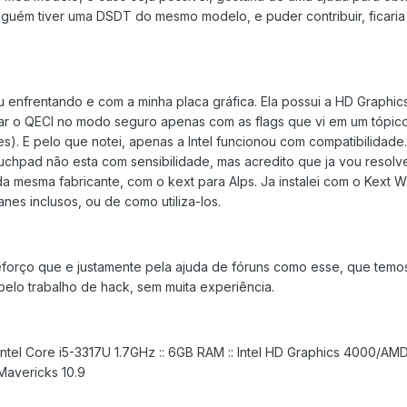
lguém tiver uma DSDT do mesmo modelo, e puder contribuir, ficaria
u enfrentando e com a minha placa gráfica. Ela possui a HD Graphic
r o QECI no modo seguro apenas com as flags que vi em um tópico 
s). E pelo que notei, apenas a Intel funcionou com compatibilidade
uchpad não esta com sensibilidade, mas acredito que ja vou resolve
a mesma fabricante, com o kext para Alps. Ja instalei com o Kext W
es inclusos, ou de como utiliza-los.
eforço que e justamente pela ajuda de fóruns como esse, que tem
belo trabalho de hack, sem muita experiência.
: Intel Core i5-3317U 1.7GHz :: 6GB RAM :: Intel HD Graphics 4000/A
Mavericks 10.9