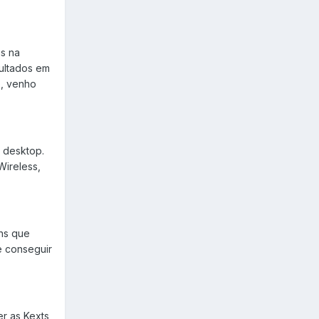
is na
sultados em
o, venho
 desktop.
Wireless,
ens que
e conseguir
er as Kexts