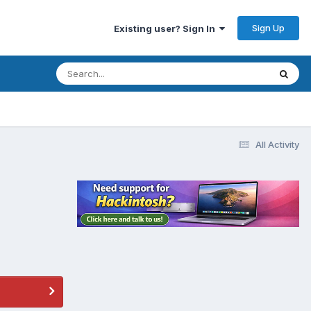
Sign Up
Existing user? Sign In
All Activity