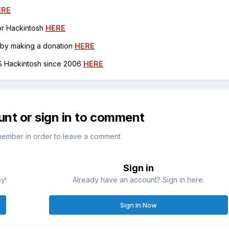
ERE
for Hackintosh
HERE
h by making a donation
HERE
OS Hackintosh since 2006
HERE
unt or sign in to comment
member in order to leave a comment
Sign in
sy!
Already have an account? Sign in here.
Sign In Now