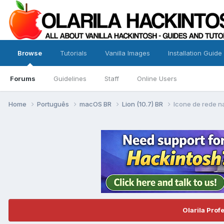
Browse
Tutorials
Vanilla Images
Installation Guide
Forums
Guidelines
Staff
Online Users
Home
Português
macOS BR
Lion (10.7) BR
Icone de rede n
Olarila Prof