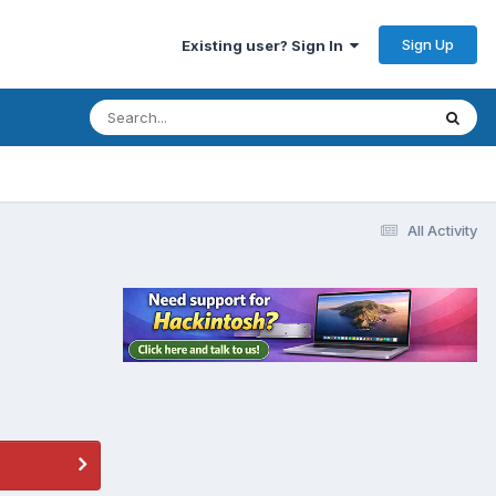
Sign Up
Existing user? Sign In
All Activity