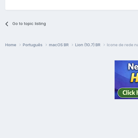
Go to topic listing
Home
Português
macOS BR
Lion (10.7) BR
Icone de rede n