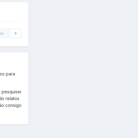
rs
0
eo para
á pesquisei
do relatos
não consigo