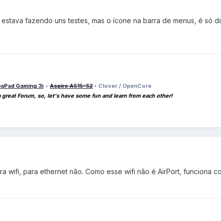
 estava fazendo uns testes, mas o ícone na barra de menus, é só do
eaPad Gaming 3i
•
Aspire A515-52
• Clover / OpenCore
a great Forum, so, let's have some fun and learn from each other!
a wifi, para ethernet não. Como esse wifi não é AirPort, funciona 