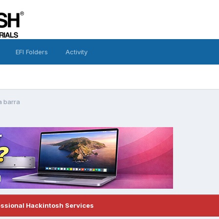
EFI Folders
Activity
a barra
essional Hackintosh Services