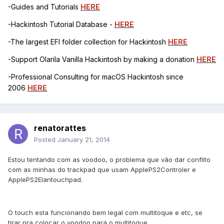
-Guides and Tutorials
HERE
-Hackintosh Tutorial Database -
HERE
-The largest EFI folder collection for Hackintosh
HERE
-Support Olarila Vanilla Hackintosh by making a donation
HERE
-Professional Consulting for macOS Hackintosh since
2006
HERE
renatorattes
Posted
January 21, 2014
Estou tentando com as voodoo, o problema que vão dar conflito
com as minhas do trackpad que usam ApplePS2Controler e
ApplePS2Elantouchpad.
O touch esta funcionando bem legal com multitoque e etc, se
tirar pra colocar o voodoo para o multitoque.